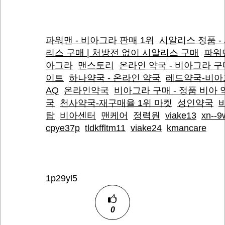
파워맨 - 비아그라 판매 1위
시알리스 정품 -
리스 구매 | 처방전 없이 시알리스 구매
파워
아그라
맨스토리
온라인 약국 - 비아그라 구
이트
하나약국 - 온라인 약국
레드약국-비아
AQ
온라인약국
비아그라 구매 - 정품 비아 
국
천사약국-재구매율 1위 마켓
성인약국
탑
비아센터
맨케어
정력원
viake13
xn--9
cpye37p
tldkffltm11
viake24
kmancare
1p29yl5
0