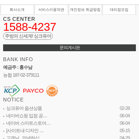
회사소개
서비스이용약관
개인정보 취급방침
대리점모집
CS CENTER
1588-4237
주방의 신세계! 싱크퓨어
문의게시판
BANK INFO
예금주 : 홍수남
농협 187-02-379111
NOTICE
싱크퓨어 옵션상품
02-28
네이버쇼핑 입점 공…
06-04
네이버 스마트스토어…
06-04
[사이트내 디자인 …
05-15
고객님...안녕하십…
04-29