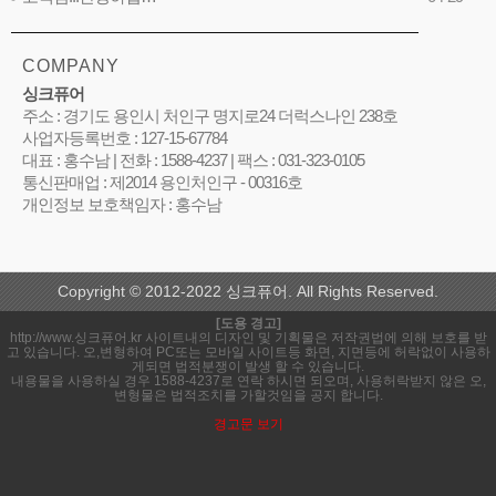
COMPANY
싱크퓨어
주소 : 경기도 용인시 처인구 명지로24 더럭스나인 238호
사업자등록번호 : 127-15-67784
대표 : 홍수남 | 전화 : 1588-4237 | 팩스 : 031-323-0105
통신판매업 : 제2014 용인처인구 - 00316호
개인정보 보호책임자 : 홍수남
Copyright © 2012-2022 싱크퓨어. All Rights Reserved.
[도용 경고]
http://www.싱크퓨어.kr 사이트내의 디자인 및 기획물은 저작권법에 의해 보호를 받
고 있습니다. 오,변형하여 PC또는 모바일 사이트등 화면, 지면등에 허락없이 사용하
게되면 법적분쟁이 발생 할 수 있습니다.
내용물을 사용하실 경우 1588-4237로 연락 하시면 되오며, 사용허락받지 않은 오,
변형물은 법적조치를 가할것임을 공지 합니다.
경고문 보기