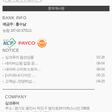
문의게시판
BANK INFO
예금주 : 홍수남
농협 187-02-379111
NOTICE
싱크퓨어 옵션상품
02-28
네이버쇼핑 입점 공…
06-04
네이버 스마트스토어…
06-04
[사이트내 디자인 …
05-15
고객님...안녕하십…
04-29
COMPANY
싱크퓨어
주소 : 경기도 용인시 처인구 명지로24 더럭스나인 238호