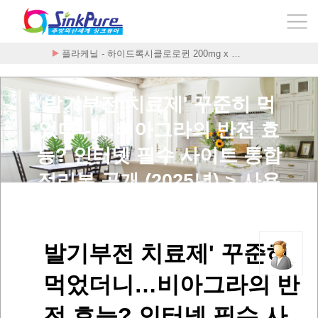
플라케닐 - 하이드록시클로로퀸 200mg x …
발기부전 치료제' 꾸준히 먹
었더니…비아그라의 반전 효
능? 인터넷 필수 사이트 통합
정리본 공개 (2025년) > 사용
후기
발기부전 치료제' 꾸준히
먹었더니…비아그라의 반
전 효능? 인터넷 필수 사