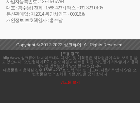
사업자등록번호 : 127-15-67784
대표 : 홍수남 | 전화 : 1588-4237 | 팩스 : 031-323-0105
통신판매업 : 제2014 용인처인구 - 00316호
개인정보 보호책임자 : 홍수남
Copyright © 2012-2022 싱크퓨어. All Rights Reserved.
[도용 경고]
http://www.싱크퓨어.kr 사이트내의 디자인 및 기획물은 저작권법에 의해 보호를 받
고 있습니다. 오,변형하여 PC또는 모바일 사이트등 화면, 지면등에 허락없이 사용하
게되면 법적분쟁이 발생 할 수 있습니다.
내용물을 사용하실 경우 1588-4237로 연락 하시면 되오며, 사용허락받지 않은 오,
변형물은 법적조치를 가할것임을 공지 합니다.
경고문 보기