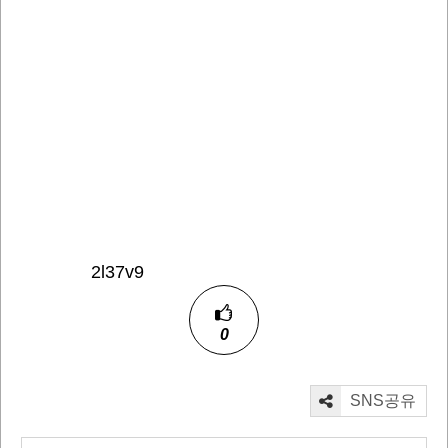
2l37v9
0
SNS공유