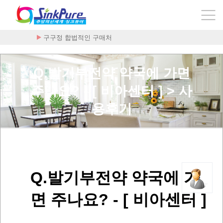
구구정 합법적인 구매처
플라케닐 - 하이드록시클로로퀸 200mg x …
Q.발기부전약 약국에 가면
주나요? - [ 비아센터 ] > 사
용후기
Q.발기부전약 약국에 가
면 주나요? - [ 비아센터 ]