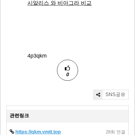
시알리스 와 비아그라 비교
4p3qkm
0
SNS공유
관련링크
https://qkm.vmtt.top
28회 연결