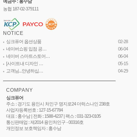
예금주 : 홍수남
농협 187-02-379111
NOTICE
싱크퓨어 옵션상품
02-28
네이버쇼핑 입점 공…
06-04
네이버 스마트스토어…
06-04
[사이트내 디자인 …
05-15
고객님...안녕하십…
04-29
COMPANY
싱크퓨어
주소 : 경기도 용인시 처인구 명지로24 더럭스나인 238호
사업자등록번호 : 127-15-67784
대표 : 홍수남 | 전화 : 1588-4237 | 팩스 : 031-323-0105
통신판매업 : 제2014 용인처인구 - 00316호
개인정보 보호책임자 : 홍수남