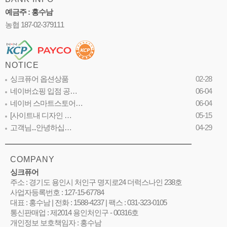
예금주 : 홍수남
농협 187-02-379111
NOTICE
싱크퓨어 옵션상품
02-28
네이버쇼핑 입점 공…
06-04
네이버 스마트스토어…
06-04
[사이트내 디자인 …
05-15
고객님...안녕하십…
04-29
COMPANY
싱크퓨어
주소 : 경기도 용인시 처인구 명지로24 더럭스나인 238호
사업자등록번호 : 127-15-67784
대표 : 홍수남 | 전화 : 1588-4237 | 팩스 : 031-323-0105
통신판매업 : 제2014 용인처인구 - 00316호
개인정보 보호책임자 : 홍수남