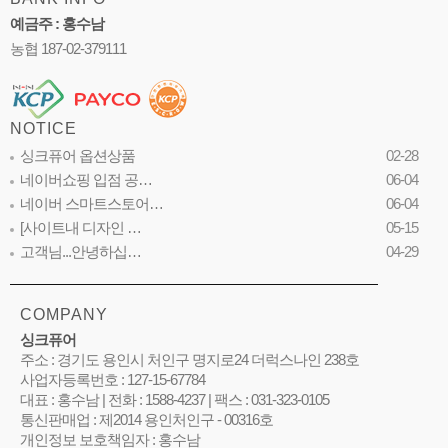
예금주 : 홍수남
농협 187-02-379111
NOTICE
싱크퓨어 옵션상품
02-28
네이버쇼핑 입점 공…
06-04
네이버 스마트스토어…
06-04
[사이트내 디자인 …
05-15
고객님...안녕하십…
04-29
COMPANY
싱크퓨어
주소 : 경기도 용인시 처인구 명지로24 더럭스나인 238호
사업자등록번호 : 127-15-67784
대표 : 홍수남 | 전화 : 1588-4237 | 팩스 : 031-323-0105
통신판매업 : 제2014 용인처인구 - 00316호
개인정보 보호책임자 : 홍수남