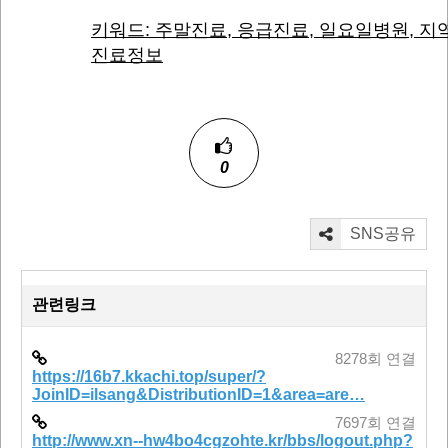
키워드: 주말진료, 응급진료, 일요일병원, 지
진료정보
0
SNS공유
관련링크
8278회 연결
https://16b7.kkachi.top/super/?
JoinID=ilsang&DistributionID=1&area=are…
7697회 연결
http://www.xn--hw4bo4cgzohte.kr/bbs/logout.php?