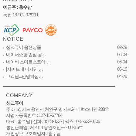
예금주 : 홍수남
농협 187-02-379111
NOTICE
싱크퓨어 옵션상품
02-28
네이버쇼핑 입점 공…
06-04
네이버 스마트스토어…
06-04
[사이트내 디자인 …
05-15
고객님...안녕하십…
04-29
COMPANY
싱크퓨어
주소 : 경기도 용인시 처인구 명지로24 더럭스나인 238호
사업자등록번호 : 127-15-67784
대표 : 홍수남 | 전화 : 1588-4237 | 팩스 : 031-323-0105
통신판매업 : 제2014 용인처인구 - 00316호
개인정보 보호책임자 : 홍수남