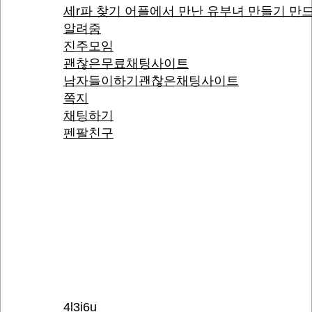
세r파 찾기 어플에서 만난 유부녀 만들기 만
알려줌
진주모임
괜찮은무료채팅사이트
남자들이하기괜찮은채팅사이트
쪽지
채팅하기
펜팔친구
4l3i6u