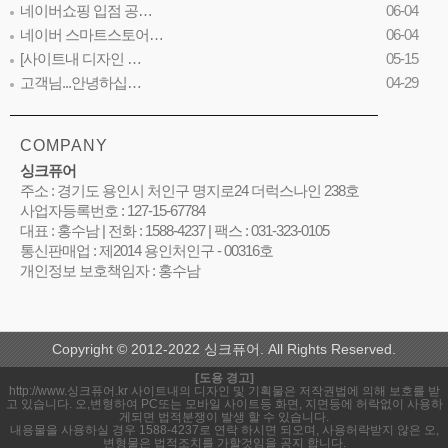
네이버쇼핑 입점 공…
06-04
네이버 스마트스토어…
06-04
[사이트내 디자인 …
05-15
고객님...안녕하십…
04-29
COMPANY
싱크퓨어
주소 : 경기도 용인시 처인구 명지로24 더럭스나인 238호
사업자등록번호 : 127-15-67784
대표 : 홍수남 | 전화 : 1588-4237 | 팩스 : 031-323-0105
통신판매업 : 제2014 용인처인구 - 00316호
개인정보 보호책임자 : 홍수남
Copyright © 2012-2022 싱크퓨어. All Rights Reserved.
[도용 경고]
http://www.싱크퓨어.kr 사이트내의 디자인 및 기획물은 저작권법에 의해 보호를 받
고 있습니다. 오,변형하여 PC또는 모바일 사이트등 화면, 지면등에 허락없이 사용하
게되면 법적분쟁이 발생 할 수 있습니다.
내용물을 사용하실 경우 1588-4237로 연락 하시면 되오며, 사용허락받지 않은 오,
변형물은 법적조치를 가할것임을 공지 합니다.