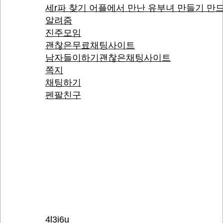
세r파 찾기 어플에서 만난 유부녀 만들기 만
알려줌
진주모임
괜찮은무료채팅사이트
남자들이하기괜찮은채팅사이트
쪽지
채팅하기
펜팔친구
4l3i6u