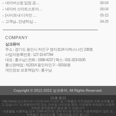
네이버쇼핑 입점 공…
06-04
네이버 스마트스토어…
06-04
[사이트내 디자인 …
05-15
고객님...안녕하십…
04-29
COMPANY
싱크퓨어
주소 : 경기도 용인시 처인구 명지로24 더럭스나인 238호
사업자등록번호 : 127-15-67784
대표 : 홍수남 | 전화 : 1588-4237 | 팩스 : 031-323-0105
통신판매업 : 제2014 용인처인구 - 00316호
개인정보 보호책임자 : 홍수남
Copyright © 2012-2022 싱크퓨어. All Rights Reserved.
[도용 경고]
http://www.싱크퓨어.kr 사이트내의 디자인 및 기획물은 저작권법에 의해 보호를 받
고 있습니다. 오,변형하여 PC또는 모바일 사이트등 화면, 지면등에 허락없이 사용하
게되면 법적분쟁이 발생 할 수 있습니다.
내용물을 사용하실 경우 1588-4237로 연락 하시면 되오며, 사용허락받지 않은 오,
변형물은 법적조치를 가할것임을 공지 합니다.