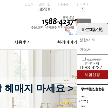
로그인
회원가입
마이페이지
장바구니
5000 P
0
》
CLOSE
《
빠른체험신청
사용후기
환경이야기
개인정보처리 동의
[자세히보기]
1588-4237
 헤매지 마세요 >
무료체험신청현황
tes…
( **** )
tes…