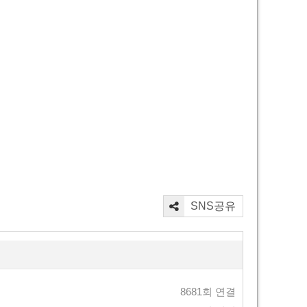
SNS공유
8681회 연결