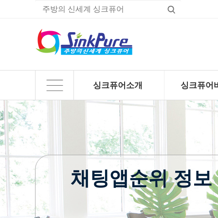
싱크퓨어소개
싱크퓨어
하위분류
하위분류
채팅앱순위 정보 