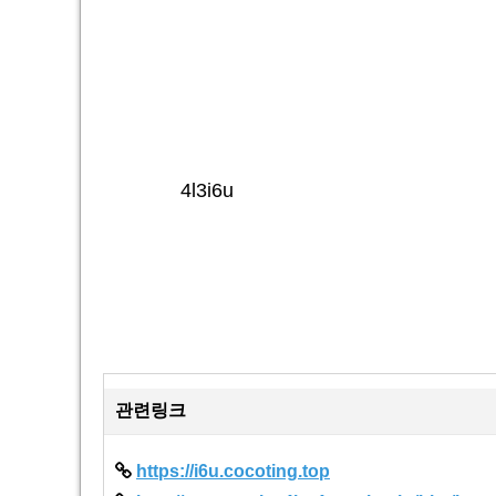
4l3i6u
관련링크
https://i6u.cocoting.top