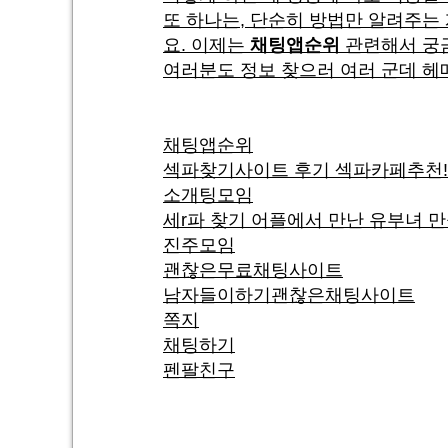
또 하나는, 단순히 방법만 알려주는
요. 이제는
채팅앱순위
관련해서 궁금
여러분도 정보 찾으러 여러 군데 헤
채팅앱순위
섹파찾기사이트 후기 섹파카페추천!
소개팅모임
세r파 찾기 어플에서 만난 유부녀 
진주모임
괜찮은무료채팅사이트
남자들이하기괜찮은채팅사이트
쪽지
채팅하기
펜팔친구