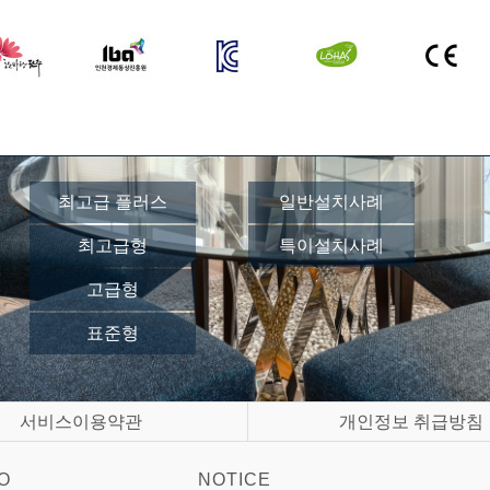
최고급 플러스
일반설치사례
최고급형
특이설치사례
고급형
표준형
서비스이용약관
개인정보 취급방침
O
NOTICE