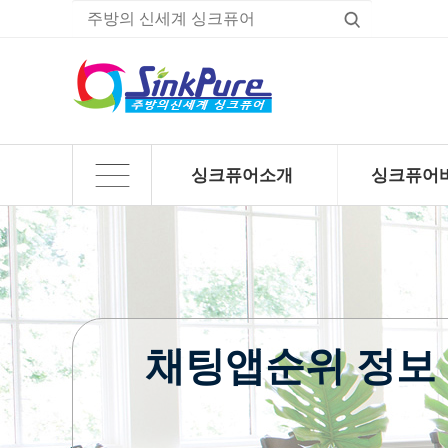
싱크퓨어소개
싱크퓨어
하위분류
하위분류
채팅앱순위 정보 