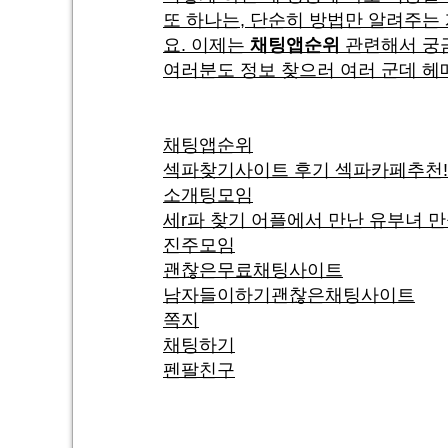
또 하나는, 단순히 방법만 알려주는
요. 이제는
채팅앱순위
관련해서 궁금
여러분도 정보 찾으러 여러 군데 헤
채팅앱순위
섹파찾기사이트 후기 섹파카페추천!
소개팅모임
세r파 찾기 어플에서 만난 유부녀 
진주모임
괜찮은무료채팅사이트
남자들이하기괜찮은채팅사이트
쪽지
채팅하기
펜팔친구