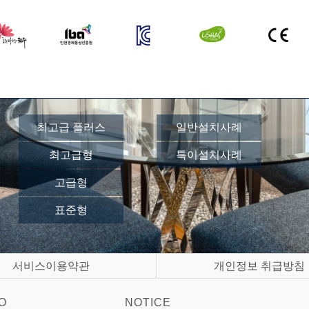
최고급 플러스
일반설치사례
최고급형
특이설치사례
고급형
표준형
서비스이용약관
개인정보 취급방침
O
NOTICE