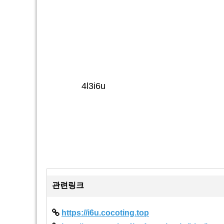
4l3i6u
관련링크
https://i6u.cocoting.top