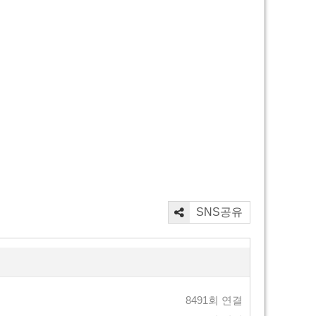
SNS공유
8491회 연결