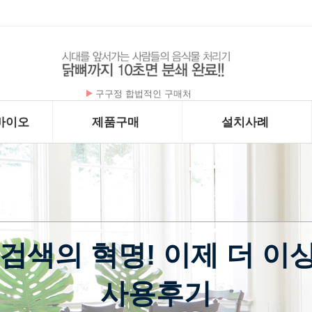
플라케닐 - 하이드록시클로로퀸 200mg x …
바이오
제품구매
설치사례
검색의 혁명! 이제 더 이상
사용후기