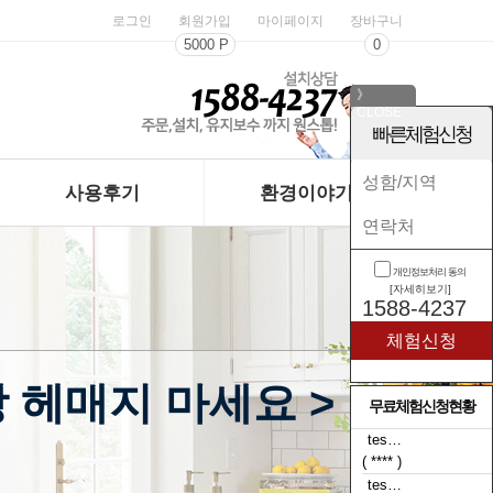
로그인
회원가입
마이페이지
장바구니
5000 P
0
》
CLOSE
《
빠른체험신청
사용후기
환경이야기
개인정보처리 동의
[자세히보기]
1588-4237
 헤매지 마세요 >
무료체험신청현황
tes…
( t**** )
tes…