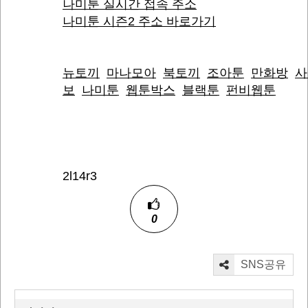
나미툰 실시간 접속 주소
나미툰 시즌2 주소 바로가기
뉴토끼
마나모아
북토끼
조아툰
만화방
사
보
나미툰
웹툰박스
블랙툰
펀비웹툰
2l14r3
0
SNS공유