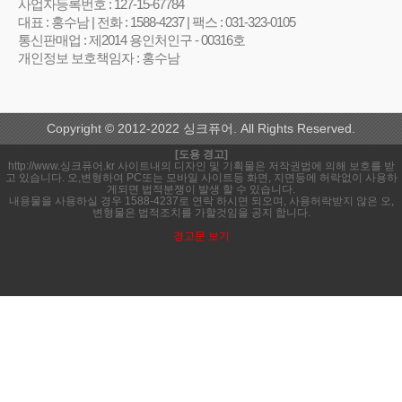
사업자등록번호 : 127-15-67784
대표 : 홍수남 | 전화 : 1588-4237 | 팩스 : 031-323-0105
통신판매업 : 제2014 용인처인구 - 00316호
개인정보 보호책임자 : 홍수남
Copyright © 2012-2022 싱크퓨어. All Rights Reserved.
[도용 경고]
http://www.싱크퓨어.kr 사이트내의 디자인 및 기획물은 저작권법에 의해 보호를 받
고 있습니다. 오,변형하여 PC또는 모바일 사이트등 화면, 지면등에 허락없이 사용하
게되면 법적분쟁이 발생 할 수 있습니다.
내용물을 사용하실 경우 1588-4237로 연락 하시면 되오며, 사용허락받지 않은 오,
변형물은 법적조치를 가할것임을 공지 합니다.
경고문 보기