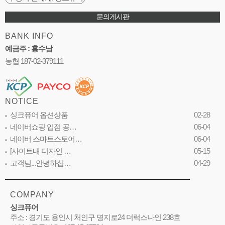
문의게시판
BANK INFO
예금주 : 홍수남
농협 187-02-379111
NOTICE
싱크퓨어 옵션상품
02-28
네이버쇼핑 입점 공…
06-04
네이버 스마트스토어…
06-04
[사이트내 디자인 …
05-15
고객님...안녕하십…
04-29
COMPANY
싱크퓨어
주소 : 경기도 용인시 처인구 명지로24 더럭스나인 238호