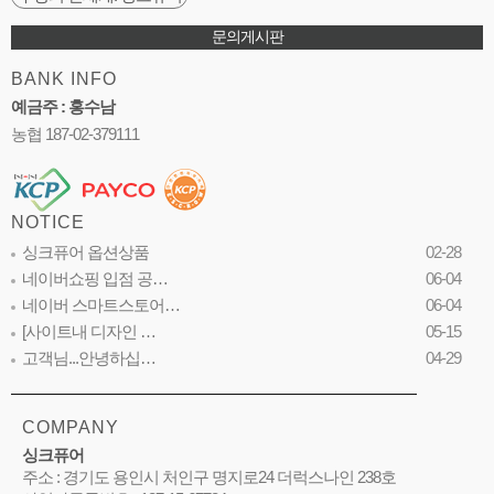
문의게시판
BANK INFO
예금주 : 홍수남
농협 187-02-379111
NOTICE
싱크퓨어 옵션상품
02-28
네이버쇼핑 입점 공…
06-04
네이버 스마트스토어…
06-04
[사이트내 디자인 …
05-15
고객님...안녕하십…
04-29
COMPANY
싱크퓨어
주소 : 경기도 용인시 처인구 명지로24 더럭스나인 238호