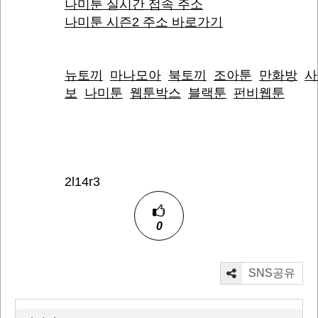
나미툰 실시간 접속 주소
나미툰 시즌2 주소 바로가기
뉴토끼
마나모아
북토끼
조아툰
만화방
사
보
나미툰
웹툰박스
블랙툰
펀비웹툰
2l14r3
0
SNS공유