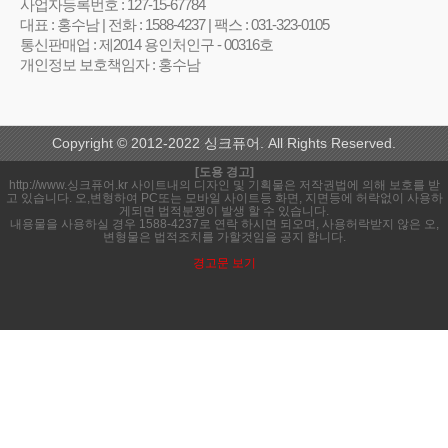
사업자등록번호 : 127-15-67784
대표 : 홍수남 | 전화 : 1588-4237 | 팩스 : 031-323-0105
통신판매업 : 제2014 용인처인구 - 00316호
개인정보 보호책임자 : 홍수남
Copyright © 2012-2022 싱크퓨어. All Rights Reserved.
[도용 경고]
http://www.싱크퓨어.kr 사이트내의 디자인 및 기획물은 저작권법에 의해 보호를 받
고 있습니다. 오,변형하여 PC또는 모바일 사이트등 화면, 지면등에 허락없이 사용하
게되면 법적분쟁이 발생 할 수 있습니다.
내용물을 사용하실 경우 1588-4237로 연락 하시면 되오며, 사용허락받지 않은 오,
변형물은 법적조치를 가할것임을 공지 합니다.
경고문 보기