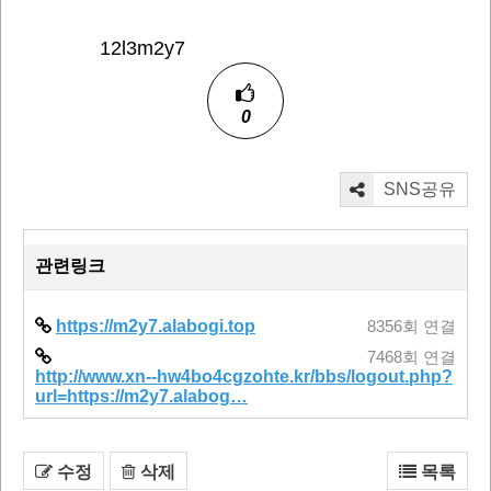
12l3m2y7
0
SNS공유
관련링크
https://m2y7.alabogi.top
8356회 연결
7468회 연결
http://www.xn--hw4bo4cgzohte.kr/bbs/logout.php?
url=https://m2y7.alabog…
수정
삭제
목록