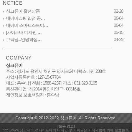
NOTICE
싱크퓨어 옵션상품
02-28
네이버쇼핑 입점 공…
06-04
네이버 스마트스토어…
06-04
[사이트내 디자인 …
05-15
고객님...안녕하십…
04-29
COMPANY
싱크퓨어
주소 : 경기도 용인시 처인구 명지로24 더럭스나인 238호
사업자등록번호 : 127-15-67784
대표 : 홍수남 | 전화 : 1588-4237 | 팩스 : 031-323-0105
통신판매업 : 제2014 용인처인구 - 00316호
개인정보 보호책임자 : 홍수남
Copyright © 2012-2022 싱크퓨어. All Rights Reserved.
[도용 경고]
http://www.싱크퓨어.kr 사이트내의 디자인 및 기획물은 저작권법에 의해 보호를 받