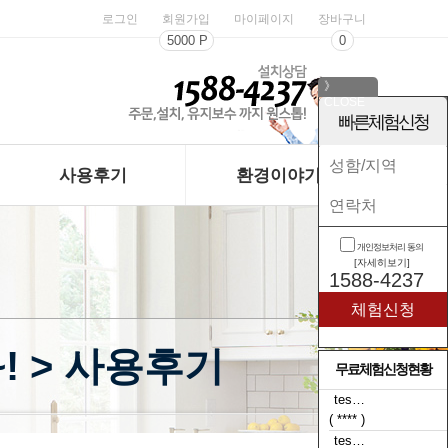
로그인
회원가입
마이페이지
장바구니
5000 P
0
》
CLOSE
《
빠른체험신청
사용후기
환경이야기
개인정보처리 동의
[자세히보기]
1588-4237
! > 사용후기
무료체험신청현황
tes…
( **** )
tes…