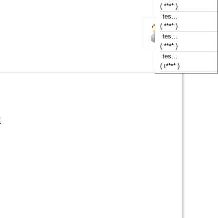
( **** )
tes…
( **** )
tes…
( **** )
tes…
( t**** )
!