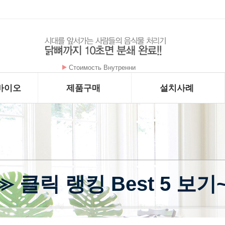
Стоимость Внутренни
바이오
제품구매
설치사례
 클릭 랭킹 Best 5 보기~