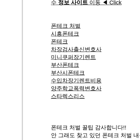
수
정보
사이트
이동 ◀ Click
폰테크 처벌
시흥폰테크
폰테크
차장검사출신변호사
미니쿠퍼장기렌트
부산폰테크
부산시폰테크
수입차장기렌트비용
양주학교폭력변호사
스타렉스리스
폰테크 처벌 꿀팁 감사합니다!!
안 그래도 찾고 있던 폰테크 처벌 