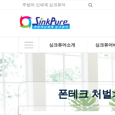
싱크퓨어소개
싱크퓨어
하위분류
하위분류
폰테크 처벌≫