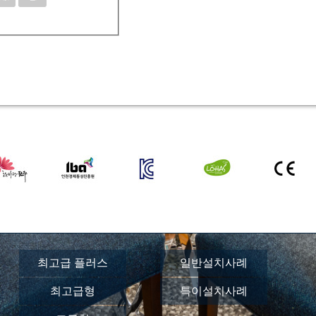
최고급 플러스
일반설치사례
최고급형
특이설치사례