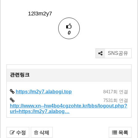
12l3m2y7
0
SNS공유
관련링크
https://m2y7.alabogi.top
8417회 연결
7531회 연결
http://www.xn--hw4bo4cgzohte.kr/bbs/logout.php?
url=https://m2y7.alabog…
수정
삭제
목록