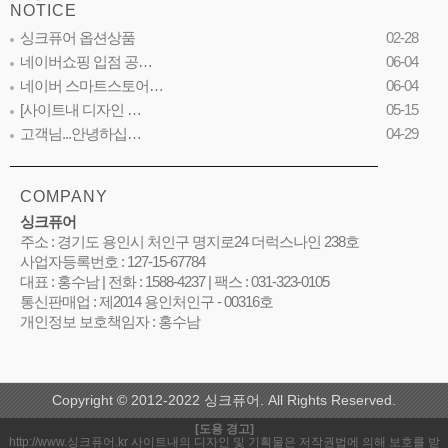
NOTICE
싱크퓨어 옵션상품
02-28
네이버쇼핑 입점 공…
06-04
네이버 스마트스토어…
06-04
[사이트내 디자인 …
05-15
고객님...안녕하십…
04-29
COMPANY
싱크퓨어
주소 : 경기도 용인시 처인구 명지로24 더럭스나인 238호
사업자등록번호 : 127-15-67784
대표 : 홍수남 | 전화 : 1588-4237 | 팩스 : 031-323-0105
통신판매업 : 제2014 용인처인구 - 00316호
개인정보 보호책임자 : 홍수남
Copyright © 2012-2022 싱크퓨어. All Rights Reserved.
[도용 경고]
http://www.싱크퓨어.kr 사이트내의 디자인 및 기획물은 저작권법에 의해 보호를 받