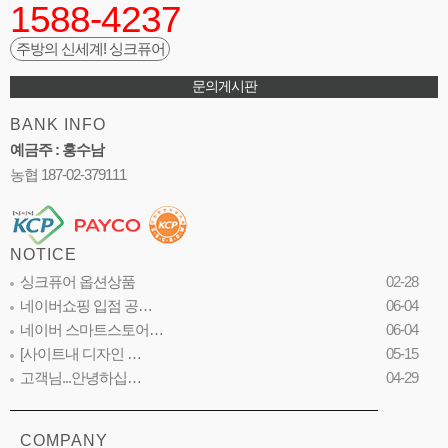
1588-4237
주방의 신세계! 싱크퓨어
문의게시판
BANK INFO
예금주 : 홍수남
농협 187-02-379111
NOTICE
싱크퓨어 옵션상품
02-28
네이버쇼핑 입점 공…
06-04
네이버 스마트스토어…
06-04
[사이트내 디자인 …
05-15
고객님...안녕하십…
04-29
COMPANY