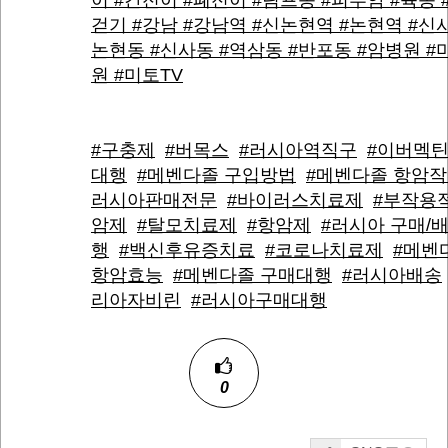
이 #간전이 #폐전이 #림프종 #피부암 #육종 
걷기 #강남 #강남역 #신논현역 #논현역 #신사
논현동 #신사동 #역삼동 #반포동 #암병원 #
원 #미토TV
#구충제
#버목스
#러시아역직구
#이버멕틴
대행
#메벤다졸 구입방법
#메벤다졸 항암
러시아판매전문
#바이러스치료제
#부작용
암제
#탈모치료제
#항암제
#러시아 구매/
행
#백신후유증치료
#코로나치료제
#메벤
항암효능
#메벤다졸 구매대행
#러시아배송
리아자비린
#러시아구매대행
0