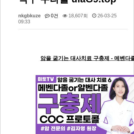
nkgbkuze
0건
18,607회
26-03-25
09:33
암을 굶기는 대사치료 구충제 - 메벤다