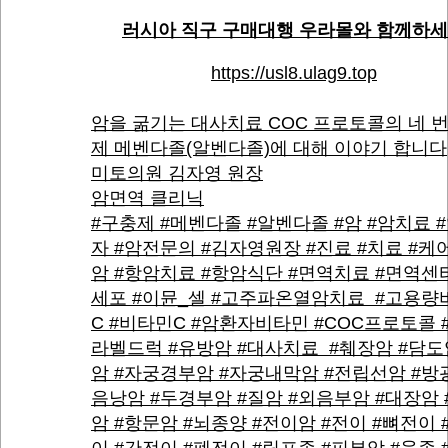
러시아 직구 구매대행 우라몰와 함께하
https://usl8.ulag9.top
암을 굶기는 대사치료 COC 프로토콜의 네 번
제 메벤다졸(알벤다졸)에 대해 이야기 합니다
미토의원 김자영 원장
암면역 클리닉
#구충제 #메벤다졸 #알벤다졸 #암 #암치료 
자 #암전문의 #김자영원장 #진료 #치료 #케어
암 #항암치료 #항암식단 #면역치료 #면역센터
세포 #이뮨_셀 #고주파온열암치료 #고용량
C #비타민C #암환자비타민 #COC프로토콜 
라벨드럭 #유방암 #대사치료 #췌장암 #담도
암 #자궁경부암 #자궁내막암 #전립선암 #방광
음낭암 #두경부암 #질암 #외음부암 #대장암 
암 #항문암 #뇌종양 #전이암 #전이 #뼈전이 