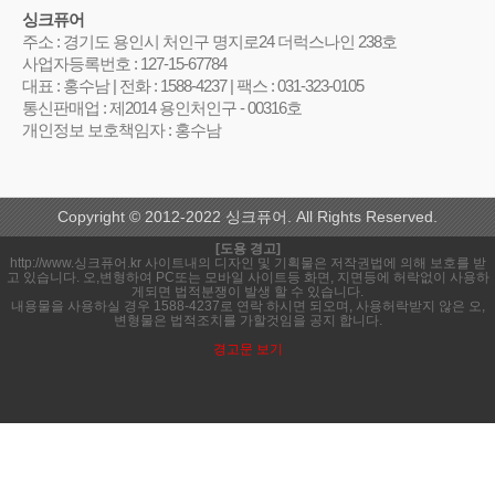
싱크퓨어
주소 : 경기도 용인시 처인구 명지로24 더럭스나인 238호
사업자등록번호 : 127-15-67784
대표 : 홍수남 | 전화 : 1588-4237 | 팩스 : 031-323-0105
통신판매업 : 제2014 용인처인구 - 00316호
개인정보 보호책임자 : 홍수남
Copyright © 2012-2022 싱크퓨어. All Rights Reserved.
[도용 경고]
http://www.싱크퓨어.kr 사이트내의 디자인 및 기획물은 저작권법에 의해 보호를 받
고 있습니다. 오,변형하여 PC또는 모바일 사이트등 화면, 지면등에 허락없이 사용하
게되면 법적분쟁이 발생 할 수 있습니다.
내용물을 사용하실 경우 1588-4237로 연락 하시면 되오며, 사용허락받지 않은 오,
변형물은 법적조치를 가할것임을 공지 합니다.
경고문 보기