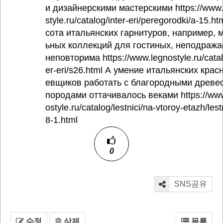
и дизайнерскими мастерскими https://www
style.ru/catalog/inter-eri/peregorodki/a-15.ht
сота итальянских гарнитуров, например, 
ьных коллекций для гостиных, неподража
неповторима https://www.legnostyle.ru/catal
er-eri/s26.html А умение итальянских крас
евщиков работать с благородными древе
породами оттачивалось веками https://ww
ostyle.ru/catalog/lestnici/na-vtoroy-etazh/lest
8-1.html
0
SNS공유
수정
삭제
목록