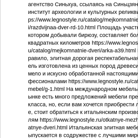
агентство Синьхуа, ссылаясь на Синьцзя
институт археологии и культурных реликви
ps://www.legnostyle.ru/catalog/mejkomnatni
i/razdvijnaa-dver-rd-10.html Площадь участ
котором добывали бирюзу, составляет бо
квадратных километров https://www.legnost
u/catalog/mejkomnatnie-dveri/arka-a39.html 
равило, элитная дорогая респектабельна
ель изготовлена из ценных пород древеси
мело и искусно обработанной настоящими
фессионалами https://www.legnostyle.ru/cat
mebel/g-1.html На международном мебель
ынке есть много предложений мебели пр
класса, но, если вам хочется приобрести
е, стоит обратиться к итальянским произв
лям https://www.legnostyle.ru/otkatnye-me
atnye-dveri.html Итальянская элитная меб
ыпускается в содружестве с лучшими ми