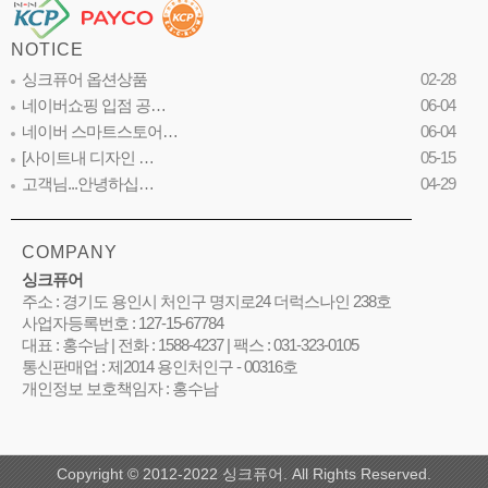
NOTICE
싱크퓨어 옵션상품
02-28
네이버쇼핑 입점 공…
06-04
네이버 스마트스토어…
06-04
[사이트내 디자인 …
05-15
고객님...안녕하십…
04-29
COMPANY
싱크퓨어
주소 : 경기도 용인시 처인구 명지로24 더럭스나인 238호
사업자등록번호 : 127-15-67784
대표 : 홍수남 | 전화 : 1588-4237 | 팩스 : 031-323-0105
통신판매업 : 제2014 용인처인구 - 00316호
개인정보 보호책임자 : 홍수남
Copyright © 2012-2022 싱크퓨어. All Rights Reserved.