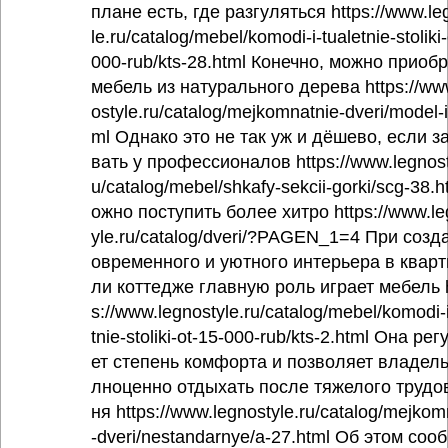
плане есть, где разгуляться https://www.le
le.ru/catalog/mebel/komodi-i-tualetnie-stoliki
000-rub/kts-28.html Конечно, можно приоб
мебель из натурального дерева https://ww
ostyle.ru/catalog/mejkomnatnie-dveri/model-i
ml Однако это не так уж и дёшево, если з
вать у профессионалов https://www.legnost
u/catalog/mebel/shkafy-sekcii-gorki/scg-38.
ожно поступить более хитро https://www.le
yle.ru/catalog/dveri/?PAGEN_1=4 При созд
овременного и уютного интерьера в кварт
ли коттедже главную роль играет мебель 
s://www.legnostyle.ru/catalog/mebel/komodi-i
tnie-stoliki-ot-15-000-rub/kts-2.html Она ре
ет степень комфорта и позволяет владель
лноценно отдыхать после тяжелого трудо
ня https://www.legnostyle.ru/catalog/mejkom
-dveri/nestandarnye/a-27.html Об этом соо