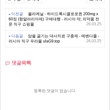
이전글
플라케닐 - 하이드록시클로로퀸 200mg x
60정 (항말라리아제) 구매대행 - 러시아 약, 의약품 전
26.03.25
문 직구 쇼핑몰
다음글
암을 굶기는 대사치료 구충제 - 메벤다졸 -
26.03.25
러시아 직구 우라몰 ulaG9.top
댓글목록
등록된 댓글이 없습니다.