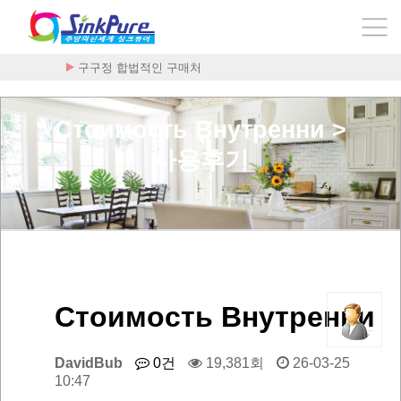
구구정 합법적인 구매처
Стоимость Внутренни >
사용후기
Стоимость Внутренни
DavidBub
0건
19,381회
26-03-25
10:47