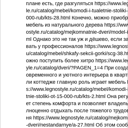
плане есть, где разгуляться https://www.le
le.ru/catalog/mebel/komodi-i-tualetnie-stoliki
000-rub/kts-28.html Конечно, можно приоб
мебель из натурального дерева https://ww
ostyle.ru/catalog/mejkomnatnie-dveri/model-i
ml Однако это не так уж и дёшево, если з
вать у профессионалов https://www.legnost
u/catalog/mebel/shkafy-sekcii-gorki/scg-38.
ожно поступить более хитро https://www.le
yle.ru/catalog/dveri/?PAGEN_1=4 При созд
овременного и уютного интерьера в кварт
ли коттедже главную роль играет мебель 
s://www.legnostyle.ru/catalog/mebel/komodi-i
tnie-stoliki-ot-15-000-rub/kts-2.html Она ре
ет степень комфорта и позволяет владель
лноценно отдыхать после тяжелого трудо
ня https://www.legnostyle.ru/catalog/mejkom
-dveri/nestandarnye/a-27.html Об этом соо