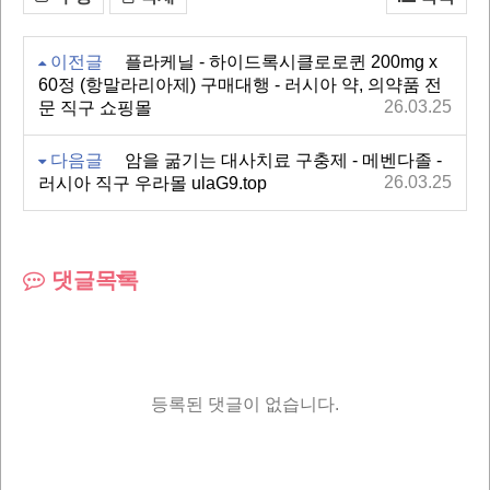
이전글
플라케닐 - 하이드록시클로로퀸 200mg x
60정 (항말라리아제) 구매대행 - 러시아 약, 의약품 전
26.03.25
문 직구 쇼핑몰
다음글
암을 굶기는 대사치료 구충제 - 메벤다졸 -
26.03.25
러시아 직구 우라몰 ulaG9.top
댓글목록
등록된 댓글이 없습니다.