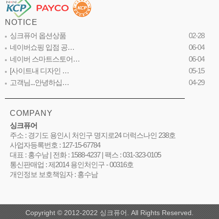
NOTICE
싱크퓨어 옵션상품
02-28
네이버쇼핑 입점 공…
06-04
네이버 스마트스토어…
06-04
[사이트내 디자인 …
05-15
고객님...안녕하십…
04-29
COMPANY
싱크퓨어
주소 : 경기도 용인시 처인구 명지로24 더럭스나인 238호
사업자등록번호 : 127-15-67784
대표 : 홍수남 | 전화 : 1588-4237 | 팩스 : 031-323-0105
통신판매업 : 제2014 용인처인구 - 00316호
개인정보 보호책임자 : 홍수남
Copyright © 2012-2022 싱크퓨어. All Rights Reserved.