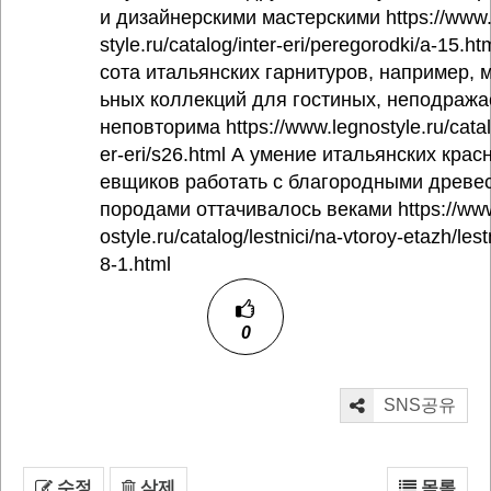
и дизайнерскими мастерскими https://www
style.ru/catalog/inter-eri/peregorodki/a-15.ht
сота итальянских гарнитуров, например, 
ьных коллекций для гостиных, неподража
неповторима https://www.legnostyle.ru/catal
er-eri/s26.html А умение итальянских крас
евщиков работать с благородными древе
породами оттачивалось веками https://ww
ostyle.ru/catalog/lestnici/na-vtoroy-etazh/lest
8-1.html
0
SNS공유
수정
삭제
목록