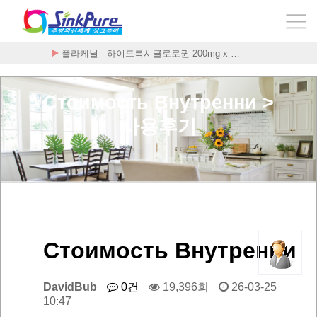
플라케닐 - 하이드록시클로로퀸 200mg x …
Стоимость Внутренни >
사용후기
Стоимость Внутренни
DavidBub
0건
19,396회
26-03-25
10:47