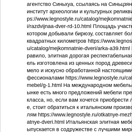
агентство Синьхуа, ссылаясь на Синьцзя
институт археологии и культурных реликви
ps://www.legnostyle.ru/catalog/mejkomnatni
i/razdvijnaa-dver-rd-10.html Площадь участ
котором добывали бирюзу, составляет бо
квадратных километров https://www.legnost
u/catalog/mejkomnatnie-dveri/arka-a39.html 
равило, элитная дорогая респектабельна
ель изготовлена из ценных пород древеси
мело и искусно обработанной настоящими
фессионалами https://www.legnostyle.ru/cat
mebel/g-1.html На международном мебель
ынке есть много предложений мебели пр
класса, но, если вам хочется приобрести
е, стоит обратиться к итальянским произв
лям https://www.legnostyle.ru/otkatnye-me
atnye-dveri.html Итальянская элитная меб
ыпускается в содружестве с лучшими ми