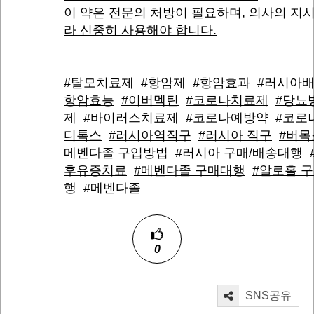
이 약은 전문의 처방이 필요하며, 의사의 지
라 신중히 사용해야 합니다.
#탈모치료제
#항암제
#항암효과
#러시아
항암효능
#이버멕틴
#코로나치료제
#당뇨
제
#바이러스치료제
#코로나예방약
#코로
디톡스
#러시아역직구
#러시아 직구
#버목
메벤다졸 구입방법
#러시아 구매/배송대행
후유증치료
#메벤다졸 구매대행
#알로홀 
행
#메벤다졸
0
SNS공유