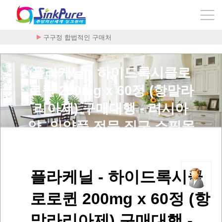
구구정 합법적인 구매처
플라케닐 - 하이드록시클로
로퀸 200mg x 60정 (항말라
리아제) 구매대행 - 러시아
약, 의약품 전문 직구 쇼핑몰
> 사용후기
플라케닐 - 하이드록시클
로로퀸 200mg x 60정 (항
말라리아제) 구매대행 -