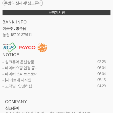
주방의 신세계! 싱크퓨어
문의게시판
BANK INFO
예금주 : 홍수남
농협 187-02-379111
NOTICE
싱크퓨어 옵션상품
02-28
네이버쇼핑 입점 공…
06-04
네이버 스마트스토어…
06-04
[사이트내 디자인 …
05-15
고객님...안녕하십…
04-29
COMPANY
싱크퓨어