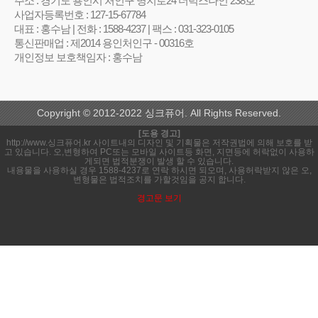
주소 : 경기도 용인시 처인구 명지로24 더럭스나인 238호
사업자등록번호 : 127-15-67784
대표 : 홍수남 | 전화 : 1588-4237 | 팩스 : 031-323-0105
통신판매업 : 제2014 용인처인구 - 00316호
개인정보 보호책임자 : 홍수남
Copyright © 2012-2022 싱크퓨어. All Rights Reserved.
[도용 경고]
http://www.싱크퓨어.kr 사이트내의 디자인 및 기획물은 저작권법에 의해 보호를 받
고 있습니다. 오,변형하여 PC또는 모바일 사이트등 화면, 지면등에 허락없이 사용하
게되면 법적분쟁이 발생 할 수 있습니다.
내용물을 사용하실 경우 1588-4237로 연락 하시면 되오며, 사용허락받지 않은 오,
변형물은 법적조치를 가할것임을 공지 합니다.
경고문 보기