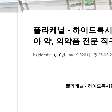
플라케닐 - 하이드록시클
아 약, 의약품 전문 
bzjdgedv
0건
19,326회
26-03-2
플라케닐 - 하이드록시