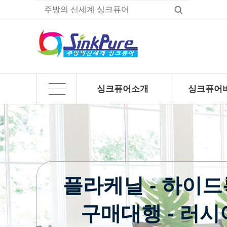
싱크퓨어소개
싱크퓨어
하위분류
하위분류
플라케닐 - 하이드
구매대행 - 러시