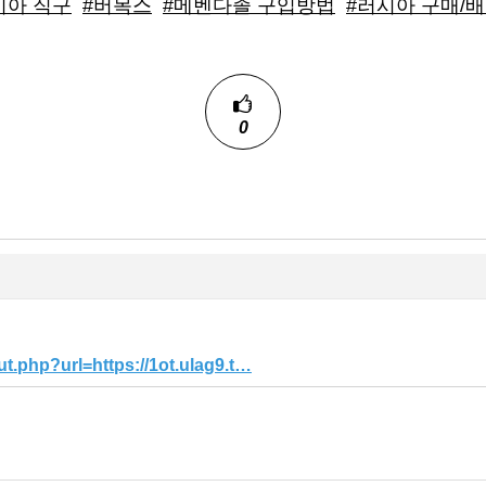
시아 직구
#버목스
#메벤다졸 구입방법
#러시아 구매/
0
t.php?url=https://1ot.ulag9.t…