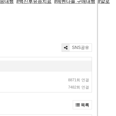
배송대행
#백신후유증치료
#메벤다졸 구매대행
#알로
SNS공유
8871회 연결
7482회 연결
목록