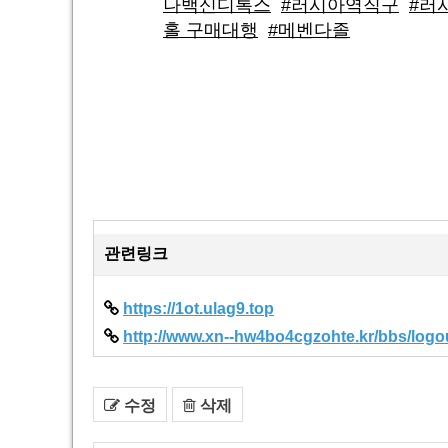
나백신디톡스
#러시아역직구
#러
홀 구매대행
#메벤다졸
관련링크
https://1ot.ulag9.top
http://www.xn--hw4bo4cgzohte.kr/bbs/logou
수정
삭제