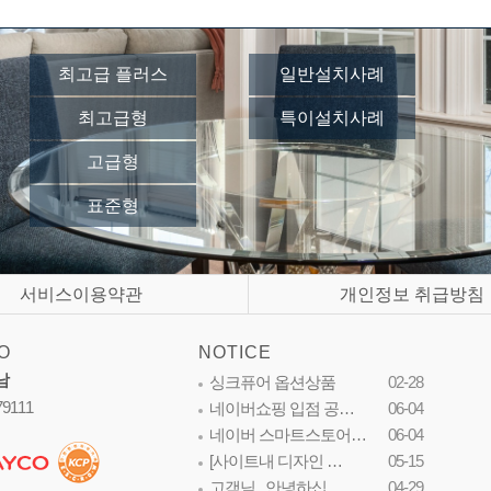
최고급 플러스
일반설치사례
최고급형
특이설치사례
고급형
표준형
서비스이용약관
개인정보 취급방침
O
NOTICE
남
싱크퓨어 옵션상품
02-28
79111
네이버쇼핑 입점 공…
06-04
네이버 스마트스토어…
06-04
[사이트내 디자인 …
05-15
고객님...안녕하십…
04-29