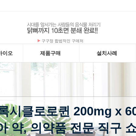
구구정 합법적인 구매처
바이오
제품구매
설치사례
록시클로로퀸 200mg x 6
아 약, 의약품 전문 직구 