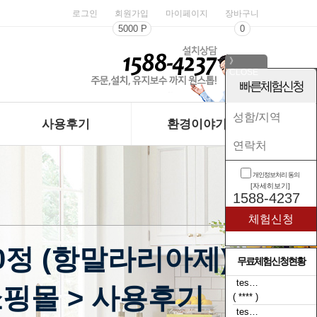
로그인
회원가입
마이페이지
장바구니
5000 P
0
》
CLOSE
《
빠른체험신청
사용후기
환경이야기
개인정보처리 동의
[자세히보기]
1588-4237
0정 (항말라리아제)
무료체험신청현황
tes…
쇼핑몰 > 사용후기
( **** )
tes…