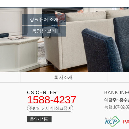
싱크퓨어 소개
동영상 보기
회사소개
CS CENTER
BANK INF
1588-4237
예금주 : 홍수
농협 187-02-3
주방의 신세계! 싱크퓨어
문의게시판