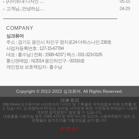
[사이트내 디자인 …
05-15
고객님...안녕하십…
04-29
COMPANY
싱크퓨어
주소 : 경기도 용인시 처인구 명지로24 더럭스나인 238호
사업자등록번호 : 127-15-67784
대표 : 홍수남 | 전화 : 1588-4237 | 팩스 : 031-323-0105
통신판매업 : 제2014 용인처인구 - 00316호
개인정보 보호책임자 : 홍수남
Copyright © 2012-2022 싱크퓨어. All Rights Reserved.
[도용 경고]
http://www.싱크퓨어.kr 사이트내의 디자인 및 기획물은 저작권법에 의해 보호를 받
고 있습니다. 오,변형하여 PC또는 모바일 사이트등 화면, 지면등에 허락없이 사용하
게되면 법적분쟁이 발생 할 수 있습니다.
내용물을 사용하실 경우 1588-4237로 연락 하시면 되오며, 사용허락받지 않은 오,
변형물은 법적조치를 가할것임을 공지 합니다.
경고문 보기