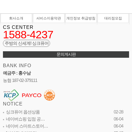
회사소개
서비스이용약관
개인정보 취급방침
대리점모집
CS CENTER
1588-4237
주방의 신세계! 싱크퓨어
문의게시판
BANK INFO
예금주 : 홍수남
농협 187-02-379111
NOTICE
싱크퓨어 옵션상품
02-28
네이버쇼핑 입점 공…
06-04
네이버 스마트스토어…
06-04