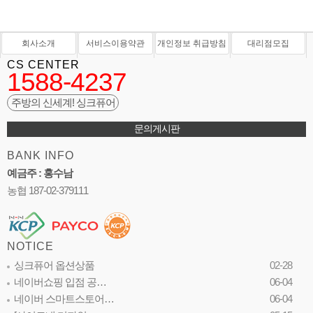
회사소개
서비스이용약관
개인정보 취급방침
대리점모집
CS CENTER
1588-4237
주방의 신세계! 싱크퓨어
문의게시판
BANK INFO
예금주 : 홍수남
농협 187-02-379111
NOTICE
싱크퓨어 옵션상품
02-28
네이버쇼핑 입점 공…
06-04
네이버 스마트스토어…
06-04