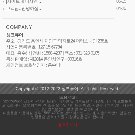
[사이트내 디자인 …
05-15
고객님...안녕하십…
04-29
COMPANY
싱크퓨어
주소 : 경기도 용인시 처인구 명지로24 더럭스나인 238호
사업자등록번호 : 127-15-67784
대표 : 홍수남 | 전화 : 1588-4237 | 팩스 : 031-323-0105
통신판매업 : 제2014 용인처인구 - 00316호
개인정보 보호책임자 : 홍수남
Copyright © 2012-2022 싱크퓨어. All Rights Reserved.
[도용 경고]
http://www.싱크퓨어.kr 사이트내의 디자인 및 기획물은 저작권법에 의해 보호를 받
고 있습니다. 오,변형하여 PC또는 모바일 사이트등 화면, 지면등에 허락없이 사용하
게되면 법적분쟁이 발생 할 수 있습니다.
내용물을 사용하실 경우 1588-4237로 연락 하시면 되오며, 사용허락받지 않은 오,
변형물은 법적조치를 가할것임을 공지 합니다.
경고문 보기