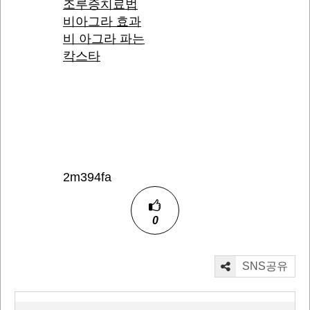
조루증치료법
비아그라 효과
비 아그라 파는
칵스타
2m394fa
0
SNS공유