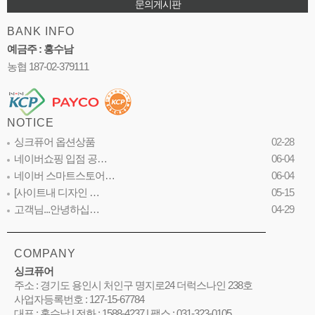
문의게시판
BANK INFO
예금주 : 홍수남
농협 187-02-379111
NOTICE
싱크퓨어 옵션상품
02-28
네이버쇼핑 입점 공…
06-04
네이버 스마트스토어…
06-04
[사이트내 디자인 …
05-15
고객님...안녕하십…
04-29
COMPANY
싱크퓨어
주소 : 경기도 용인시 처인구 명지로24 더럭스나인 238호
사업자등록번호 : 127-15-67784
대표 : 홍수남 | 전화 : 1588-4237 | 팩스 : 031-323-0105