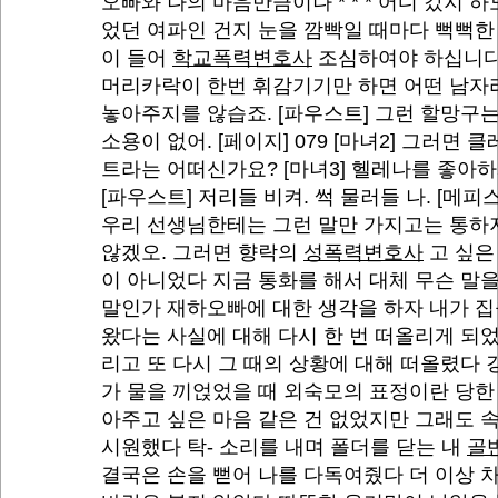
오빠와 나의 마음만큼이나 * * * 어디 갔지 하
었던 여파인 건지 눈을 깜빡일 때마다 뻑뻑한
이 들어
학교폭력변호사
조심하여야 하십니다
머리카락이 한번 휘감기기만 하면 어떤 남자
놓아주지를 않습죠. [파우스트] 그런 할망구
소용이 없어. [페이지] 079 [마녀2] 그러면 
트라는 어떠신가요? [마녀3] 헬레나를 좋아
[파우스트] 저리들 비켜. 썩 물러들 나. [메피
우리 선생님한테는 그런 말만 가지고는 통하
않겠오. 그러면 향락의
성폭력변호사
고 싶은
이 아니었다 지금 통화를 해서 대체 무슨 말
말인가 재하오빠에 대한 생각을 하자 내가 집
왔다는 사실에 대해 다시 한 번 떠올리게 되
리고 또 다시 그 때의 상황에 대해 떠올렸다
가 물을 끼얹었을 때 외숙모의 표정이란 당한
아주고 싶은 마음 같은 건 없었지만 그래도 
시원했다 탁- 소리를 내며 폴더를 닫는 내
골
결국은 손을 뻗어 나를 다독여줬다 더 이상 