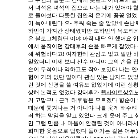
그 무언의 질문도 건네지 못했고 아파트에 
서 녀석은 녀석의 집으로 나는 내가 있어야 
로 들어섰다 따뜻한 집안의 온기에 꽁꽁 얼었
이 녹아내린다 으- 추워 죽는 줄 알았네 손난
하민이 가져간 상태였지만 도하민의 목도리와
은
블로그체험단
이야 아직 대답 안 했어요 
에서 움직이던 강태후의 손을 빠르게 잡았다
해 위험하다고! 여자한테 관심도 없고 일만 
알았더니 이제 보니 선수 아니야 그의 손을 
손이 무척이나 약하고도 작아 보였다 나는 
험이 거의 없단 말이다 관심 있는 남자도 없
런 것에 신경을 쓸 여유도 없었기에 이런 상
상해 본적도 없었다 강태후가
웹사이트상위
거 고맙구나 근데 태후형은 모르겠다 향순이
때문에 쫓겨나는 거 아니야 나를 웃게 해주려
러 하는 말임을 알고 있었다 크게 웃어 주고
만 그럴 만큼 내 마음이 안정된 것이 아니라
희미한 웃음으로 답했다 돌아가는 길은 어두