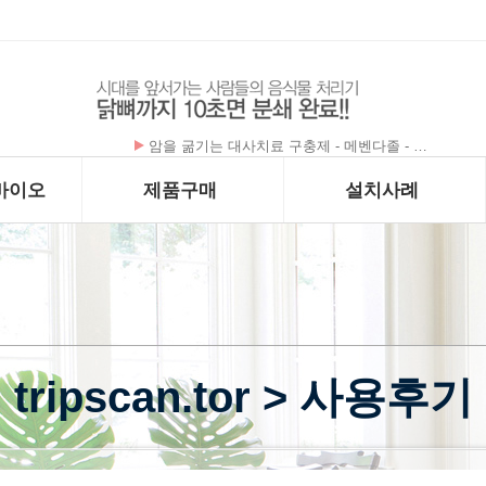
암을 굶기는 대사치료 구충제 - 메벤다졸 - …
폰테크 처벌≫ 클릭 랭킹 Best 5 보기~!
바이오
제품구매
설치사례
tripscan.tor > 사용후기