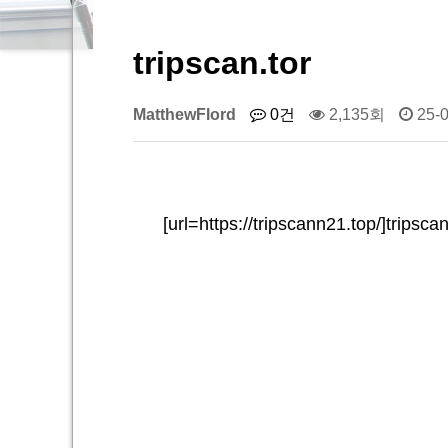
tripscan.tor
MatthewFlord
0건
2,135회
25-0
[url=https://tripscann21.top/]trips