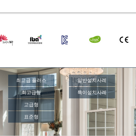
최고급 플러스
일반설치사례
최고급형
특이설치사례
고급형
표준형