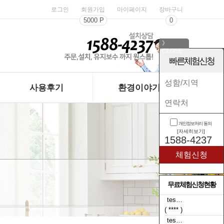
로그인
회원가입
마이페이지
장바구니
5000 P
0
》
CLOSE
《
빠른체험신청
사용후기
환경이야기
개인정보처리 동의
[자세히보기]
1588-4237
무료체험신청현황
tes…
( **** )
tes…