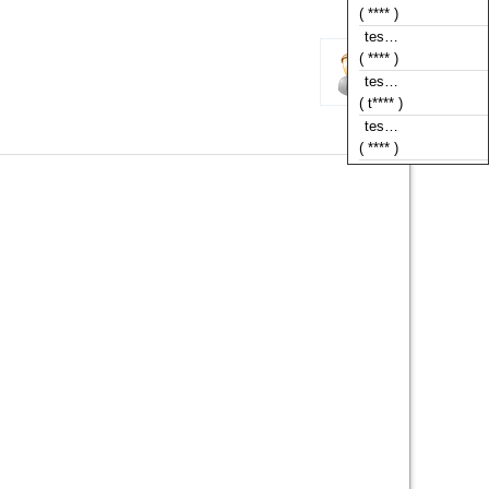
( **** )
tes…
( t**** )
tes…
( **** )
tes…
( **** )