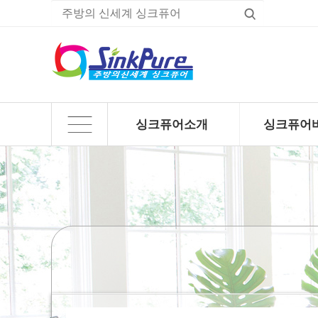
싱크퓨어소개
싱크퓨어
하위분류
하위분류