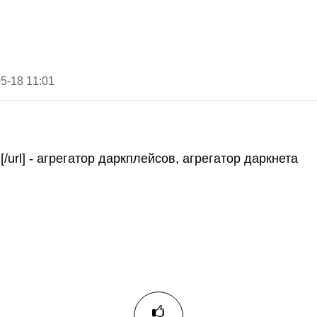
5-18 11:01
can[/url] - агрегатор даркплейсов, агрегатор даркнета