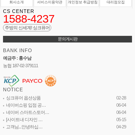
회사소개
서비스이용약관
개인정보 취급방침
대리점모집
CS CENTER
1588-4237
주방의 신세계! 싱크퓨어
문의게시판
BANK INFO
예금주 : 홍수남
농협 187-02-379111
NOTICE
싱크퓨어 옵션상품
02-28
네이버쇼핑 입점 공…
06-04
네이버 스마트스토어…
06-04
[사이트내 디자인 …
05-15
고객님...안녕하십…
04-29