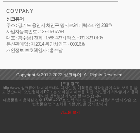
COMPANY
싱크퓨어
주소 : 경기도 용인시 처인구 명지로24 더럭스나인 238호
사업자등록번호 : 127-15-67784
대표 : 홍수남 | 전화 : 1588-4237 | 팩스 : 031-323-0105
통신판매업 : 제2014 용인처인구 - 00316호
개인정보 보호책임자 : 홍수남
Copyright © 2012-2022 싱크퓨어. All Rights Reserved.
[도용 경고]
http://www.싱크퓨어.kr 사이트내의 디자인 및 기획물은 저작권법에 의해 보호를 받
고 있습니다. 오,변형하여 PC또는 모바일 사이트등 화면, 지면등에 허락없이 사용하
게되면 법적분쟁이 발생 할 수 있습니다.
내용물을 사용하실 경우 1588-4237로 연락 하시면 되오며, 사용허락받지 않은 오,
변형물은 법적조치를 가할것임을 공지 합니다.
경고문 보기