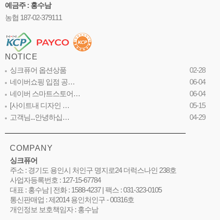
예금주 : 홍수남
농협 187-02-379111
NOTICE
싱크퓨어 옵션상품
02-28
네이버쇼핑 입점 공…
06-04
네이버 스마트스토어…
06-04
[사이트내 디자인 …
05-15
고객님...안녕하십…
04-29
COMPANY
싱크퓨어
주소 : 경기도 용인시 처인구 명지로24 더럭스나인 238호
사업자등록번호 : 127-15-67784
대표 : 홍수남 | 전화 : 1588-4237 | 팩스 : 031-323-0105
통신판매업 : 제2014 용인처인구 - 00316호
개인정보 보호책임자 : 홍수남