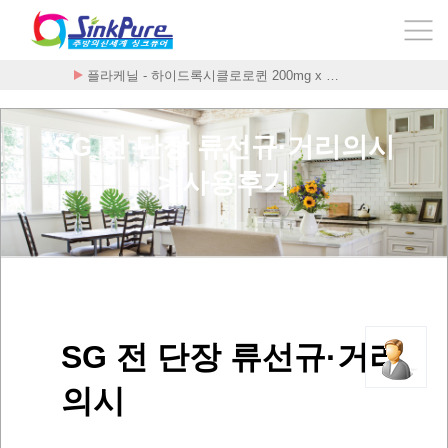
플라케닐 - 하이드록시클로로퀸 200mg x …
SG 전 단장 류선규·거리의시
> 사용후기
SG 전 단장 류선규·거리
의시