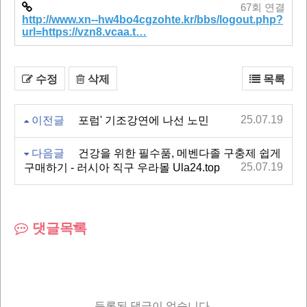
67회 연결
http://www.xn--hw4bo4cgzohte.kr/bbs/logout.php?
url=https://vzn8.vcaa.t…
수정
삭제
목록
25.07.19
이전글
포럼' 기조강연에 나선 노민
다음글
건강을 위한 필수품, 메벤다졸 구충제 쉽게
25.07.19
구매하기 - 러시아 직구 우라몰 Ula24.top
댓글목록
등록된 댓글이 없습니다.