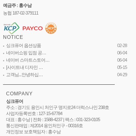
예금주 : 홍수남
농협 187-02-379111
NOTICE
싱크퓨어 옵션상품
02-28
네이버쇼핑 입점 공…
06-04
네이버 스마트스토어…
06-04
[사이트내 디자인 …
05-15
고객님...안녕하십…
04-29
COMPANY
싱크퓨어
주소 : 경기도 용인시 처인구 명지로24 더럭스나인 238호
사업자등록번호 : 127-15-67784
대표 : 홍수남 | 전화 : 1588-4237 | 팩스 : 031-323-0105
통신판매업 : 제2014 용인처인구 - 00316호
개인정보 보호책임자 : 홍수남