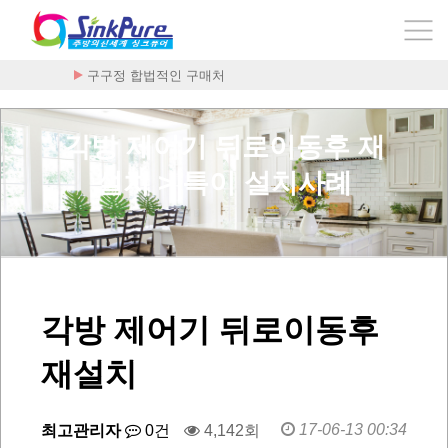
구구정 합법적인 구매처
각방 제어기 뒤로이동후 재
설치 > 특이 설치사례
각방 제어기 뒤로이동후
재설치
17-06-13 00:34
최고관리자
0건
4,142회