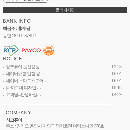
문의게시판
BANK INFO
예금주 : 홍수남
농협 187-02-379111
NOTICE
싱크퓨어 옵션상품
02-28
네이버쇼핑 입점 공…
06-04
네이버 스마트스토어…
06-04
[사이트내 디자인 …
05-15
고객님...안녕하십…
04-29
COMPANY
싱크퓨어
주소 : 경기도 용인시 처인구 명지로24 더럭스나인 238호