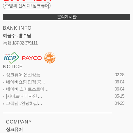
주방의 신세계! 싱크퓨어
문의게시판
BANK INFO
예금주 : 홍수남
농협 187-02-379111
NOTICE
싱크퓨어 옵션상품
02-28
네이버쇼핑 입점 공…
06-04
네이버 스마트스토어…
06-04
[사이트내 디자인 …
05-15
고객님...안녕하십…
04-29
COMPANY
싱크퓨어