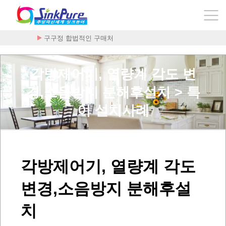
구구정 합법적인 구매처
플라케닐 - 하이드록시클로로퀸 200mg x …
각방제어기, 열량계 각도 변
경,소음방지 분해후설치 > 특
이 설치사례
각방제어기, 열량계 각도
변경,소음방지 분해후설
치