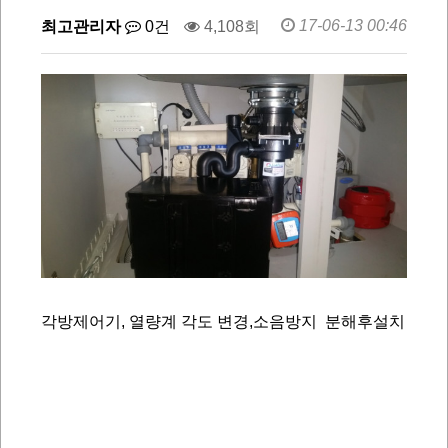
17-06-13 00:46
최고관리자
0건
4,108회
각방제어기, 열량계 각도 변경,소음방지 분해후설치