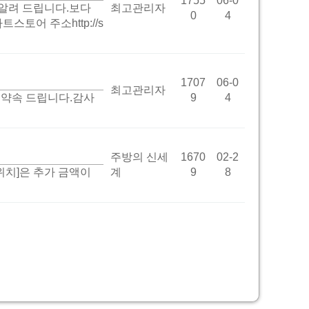
1755
06-0
알려 드립니다.보다
최고관리자
0
4
어 주소http://s
1707
06-0
최고관리자
 약속 드립니다.감사
9
4
주방의 신세
1670
02-2
치]은 추가 금액이
계
9
8