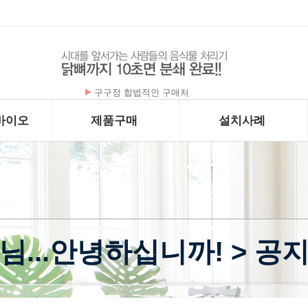
플라케닐 - 하이드록시클로로퀸 200mg x …
바이오
제품구매
설치사례
님...안녕하십니까! > 공