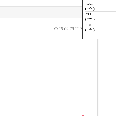
( **** )
tes…
( **** )
tes…
( **** )
18-04-29 11:39
tes…
( **** )