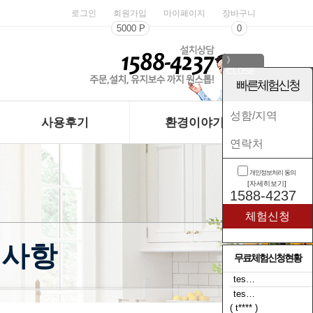
로그인
회원가입
마이페이지
장바구니
5000 P
0
》
CLOSE
《
빠른체험신청
사용후기
환경이야기
개인정보처리 동의
[자세히보기]
1588-4237
지사항
무료체험신청현황
tes…
( t**** )
tes…