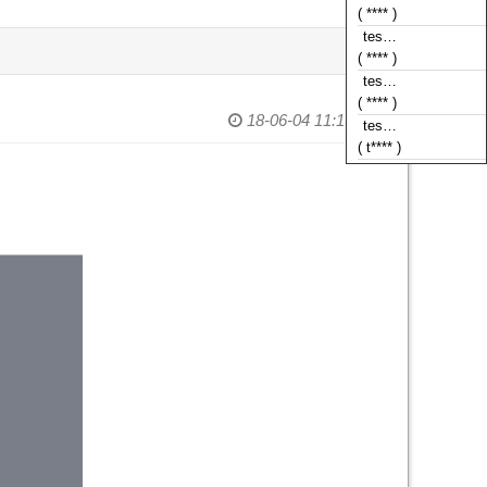
( **** )
tes…
( **** )
tes…
( **** )
18-06-04 11:19
tes…
( t**** )