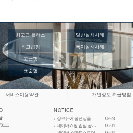
최고급 플러스
일반설치사례
최고급형
특이설치사례
고급형
표준형
서비스이용약관
개인정보 취급방침
O
NOTICE
남
싱크퓨어 옵션상품
02-28
79111
네이버쇼핑 입점 공…
06-04
네이버 스마트스토어…
06-04