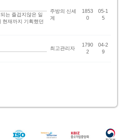
주방의 신세
1853
05-1
되는 즐겁지않은 일
계
0
5
터 현재까지 기획했던
1790
04-2
최고관리자
2
9