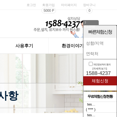
로그인
회원가입
마이페이지
장바구니
5000 P
0
》
CLOSE
《
빠른체험신청
사용후기
환경이야기
개인정보처리 동의
[자세히보기]
1588-4237
지사항
무료체험신청현황
tes…
( **** )
tes…