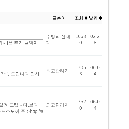
글쓴이
조회
날짜
주방의 신세
1668
02-2
치]은 추가 금액이
계
0
8
1705
06-0
최고관리자
 약속 드립니다.감사
3
4
1752
06-0
알려 드립니다.보다
최고관리자
0
4
어 주소http://s