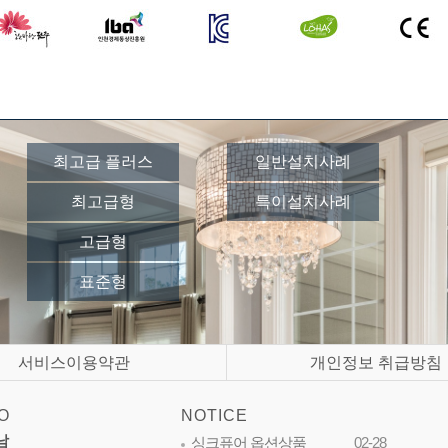
최고급 플러스
일반설치사례
최고급형
특이설치사례
고급형
표준형
서비스이용약관
개인정보 취급방침
O
NOTICE
남
싱크퓨어 옵션상품
02-28