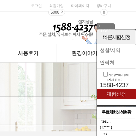
로그인
회원가입
마이페이지
장바구니
5000 P
0
》
CLOSE
《
빠른체험신청
사용후기
환경이야기
개인정보처리 동의
[자세히보기]
1588-4237
무료체험신청현황
tes…
( t**** )
tes…