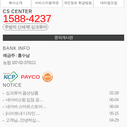
회사소개
서비스이용약관
개인정보 취급방침
대리점모집
CS CENTER
1588-4237
주방의 신세계! 싱크퓨어
문의게시판
BANK INFO
예금주 : 홍수남
농협 187-02-379111
NOTICE
싱크퓨어 옵션상품
02-28
네이버쇼핑 입점 공…
06-04
네이버 스마트스토어…
06-04
[사이트내 디자인 …
05-15
고객님...안녕하십…
04-29