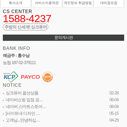
회사소개
서비스이용약관
개인정보 취급방침
대리점모집
CS CENTER
1588-4237
주방의 신세계! 싱크퓨어
문의게시판
BANK INFO
예금주 : 홍수남
농협 187-02-379111
NOTICE
싱크퓨어 옵션상품
02-28
네이버쇼핑 입점 공…
06-04
네이버 스마트스토어…
06-04
[사이트내 디자인 …
05-15
고객님...안녕하십…
04-29