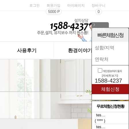
로그인
회원가입
마이페이지
장바구니
5000 P
0
》
CLOSE
《
빠른체험신청
사용후기
환경이야기
개인정보처리 동의
[자세히보기]
1588-4237
무료체험신청현황
tes…
( **** )
tes…