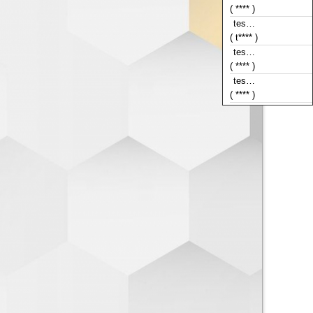
( t**** )
tes…
( **** )
tes…
( **** )
tes…
( **** )