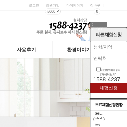
로그인
회원가입
마이페이지
장바구니
5000 P
0
》
CLOSE
《
빠른체험신청
사용후기
환경이야기
개인정보처리 동의
[자세히보기]
1588-4237
무료체험신청현황
tes…
( t**** )
tes…