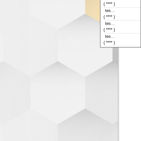
( **** )
tes…
( **** )
tes…
( **** )
tes…
( **** )