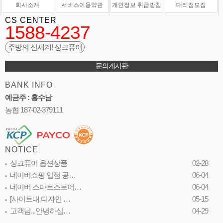
회사소개
서비스이용약관
개인정보 취급방침
대리점모집
CS CENTER
1588-4237
주방의 신세계! 싱크퓨어
문의게시판
BANK INFO
예금주 : 홍수남
농협 187-02-379111
NOTICE
싱크퓨어 옵션상품
02-28
네이버쇼핑 입점 공…
06-04
네이버 스마트스토어…
06-04
[사이트내 디자인 …
05-15
고객님...안녕하십…
04-29