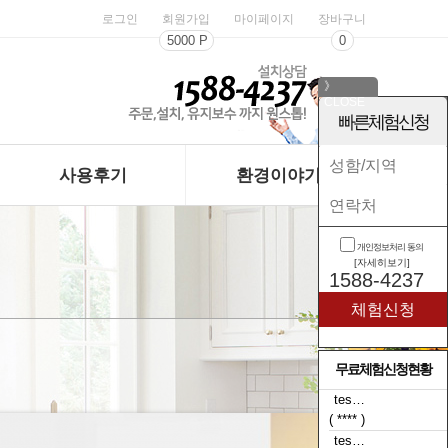
로그인
회원가입
마이페이지
장바구니
5000 P
0
》
CLOSE
《
빠른체험신청
사용후기
환경이야기
개인정보처리 동의
[자세히보기]
1588-4237
무료체험신청현황
tes…
tes…
( **** )
( **** )