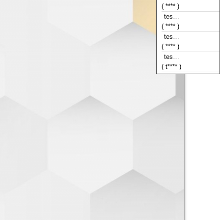
tes…
( **** )
tes…
( **** )
tes…
( t**** )