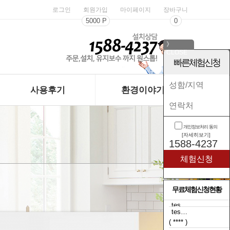
로그인
회원가입
마이페이지
장바구니
5000 P
0
》
CLOSE
《
빠른체험신청
사용후기
환경이야기
개인정보처리 동의
[자세히보기]
1588-4237
무료체험신청현황
tes…
( **** )
tes…