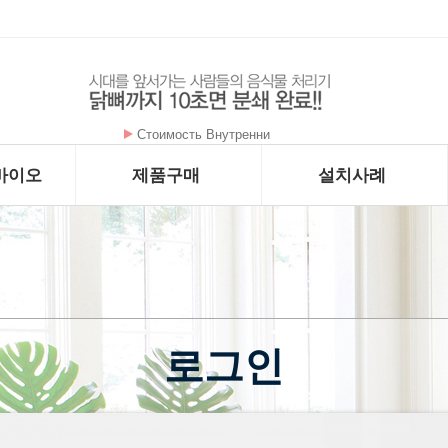
암을 굶기는 대사치료 구충제 - 메벤다졸 - …
바이오
제품구매
설치사례
로그인