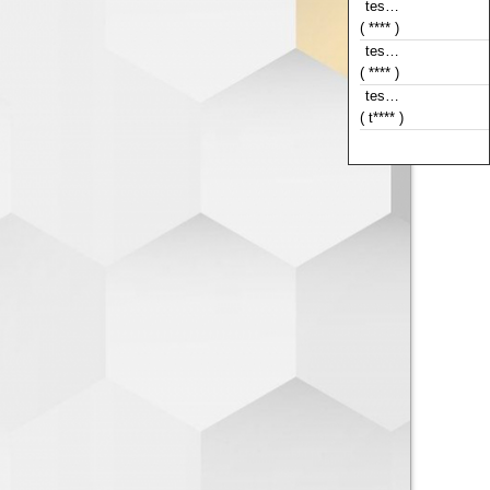
( **** )
tes…
( **** )
tes…
( t**** )
tes…
( **** )