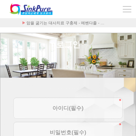
암을 굶기는 대사치료 구충제 - 메벤다졸 - …
로그인