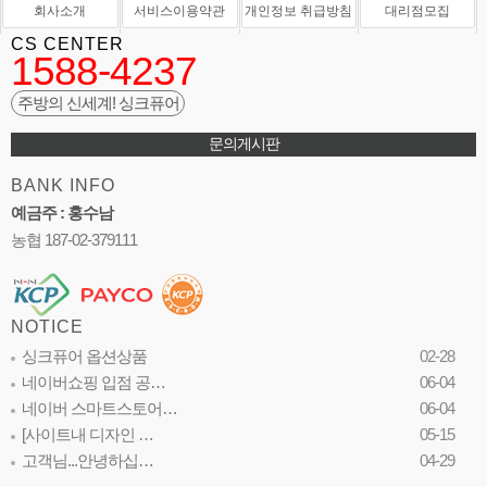
회사소개
서비스이용약관
개인정보 취급방침
대리점모집
CS CENTER
1588-4237
주방의 신세계! 싱크퓨어
문의게시판
BANK INFO
예금주 : 홍수남
농협 187-02-379111
NOTICE
싱크퓨어 옵션상품
02-28
네이버쇼핑 입점 공…
06-04
네이버 스마트스토어…
06-04
[사이트내 디자인 …
05-15
고객님...안녕하십…
04-29