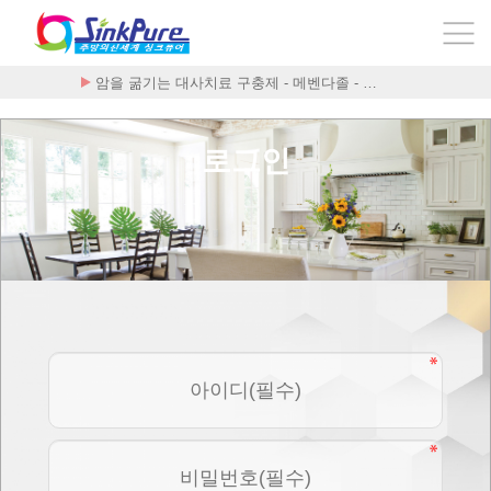
암을 굶기는 대사치료 구충제 - 메벤다졸 - …
로그인