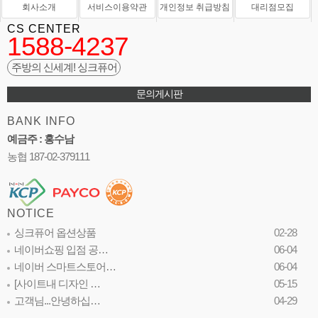
회사소개
서비스이용약관
개인정보 취급방침
대리점모집
CS CENTER
1588-4237
주방의 신세계! 싱크퓨어
문의게시판
BANK INFO
예금주 : 홍수남
농협 187-02-379111
NOTICE
싱크퓨어 옵션상품
02-28
네이버쇼핑 입점 공…
06-04
네이버 스마트스토어…
06-04
[사이트내 디자인 …
05-15
고객님...안녕하십…
04-29