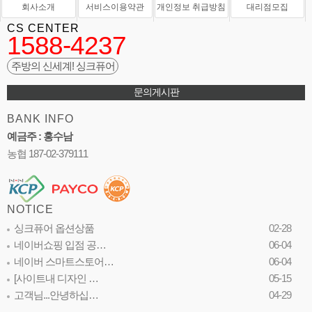
회사소개
서비스이용약관
개인정보 취급방침
대리점모집
CS CENTER
1588-4237
주방의 신세계! 싱크퓨어
문의게시판
BANK INFO
예금주 : 홍수남
농협 187-02-379111
NOTICE
싱크퓨어 옵션상품
02-28
네이버쇼핑 입점 공…
06-04
네이버 스마트스토어…
06-04
[사이트내 디자인 …
05-15
고객님...안녕하십…
04-29