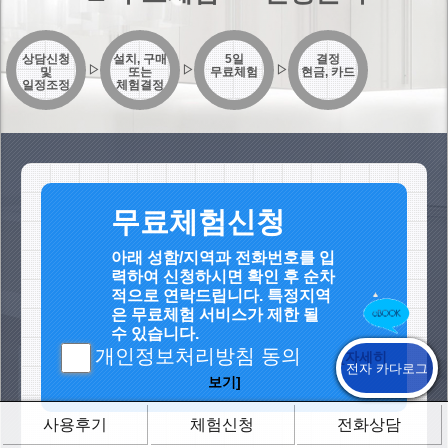
상담신청
설치, 구매
5일
결정
▷
▷
▷
및
또는
무료체험
현금, 카드
일정조정
체험결정
무료체험신청
아래 성함/지역과 전화번호를 입
력하여 신청하시면 확인 후 순차
적으로 연락드립니다. 특정지역
은 무료체험 서비스가 제한 될
수 있습니다.
개인정보처리방침 동의
[자세히
전자 카다로그
보기]
사용후기
체험신청
전화상담