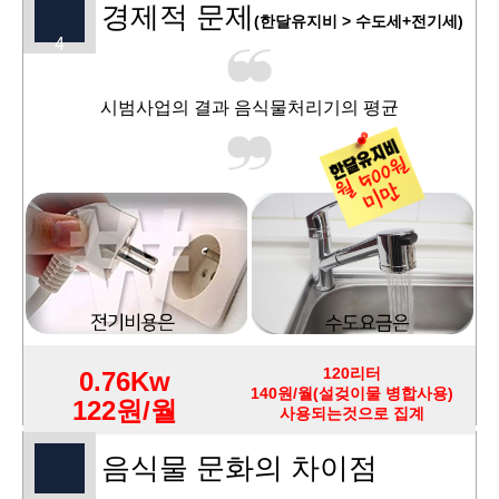
경제적 문제
(한달유지비 > 수도세+전기세)
4
시범사업의 결과 음식물처리기의 평균
120리터
0.76Kw
140원/월(설겆이물 병합사용)
122원/월
사용되는것으로 집계
음식물 문화의 차이점