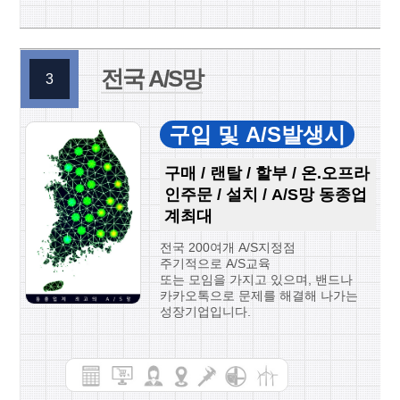
전국 A/S망
3
구입 및 A/S발생시
구매 / 랜탈 / 할부 / 온.오프라
인주문 / 설치 / A/S망 동종업
계최대
전국 200여개 A/S지정점
주기적으로 A/S교육
또는 모임을 가지고 있으며, 밴드나
카카오톡으로 문제를 해결해 나가는
성장기업입니다.