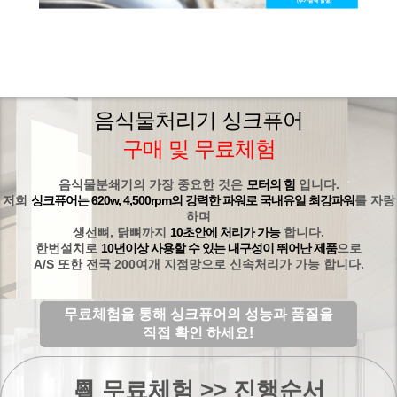
음식물처리기 싱크퓨어
구매 및 무료체험
음식물분쇄기의 가장 중요한 것은
모터의 힘
입니다.
저희
싱크퓨어는 620w, 4,500rpm의 강력한 파워로 국내유일 최강파워
를 자랑
하며
생선뼈, 닭뼈까지
10초안에 처리가 가능
합니다.
한번설치로
10년이상 사용할 수 있는 내구성이 뛰어난 제품
으로
A/S 또한 전국 200여개 지점망으로 신속처리가 가능 합니다.
무료체험을 통해 싱크퓨어의 성능과 품질을
직접 확인 하세요!
📆 무료체험 >> 진행순서