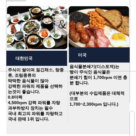
5
&
미국
대한민국
음식물분쇄기(디스포져)는
주식이 쌀이며 질긴채소, 탕종
빵이 주식인 음식물은
류, 조림종류의
분쇄기 힘이 1,700rpm 이면 충
딱딱한 음식물이 많아
분 합니다.
강력한 파워의 제품을 선택하
는것이 좋습니다.
(대부분의 수입제품은 대체적
0.8마력
으로
4,500rpm 강력 파워를 자랑
1,700~2,300rpm 입니다.)
과부하방지 장치는 필수
국내 최고의 파워를 자랑하고
국내 판매 1위 입니다.