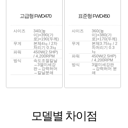
고급형 FWD470
표준형 FWD450
사이즈
340(높
사이즈
360(높
이)×390(가
이)×380(가
로)×190(두께)
로)×170(두께)
무게
본체4㎏ / 2차
무게
본체3.75㎏ / 2
처리기 0.3㎏
차처리기 0.3
㎏
파워
450W(2.5HP)
/ 4,200RPM
파워
450W(2.5HP)
/ 4,200RPM
방식
속도조절칼날
→3열미세강
방식
3열미세강판
판→강력허머
→강력허머 분
→칼날분쇄
쇄
모델별 차이점