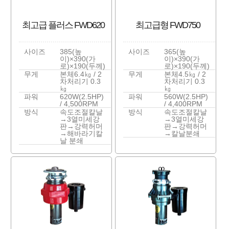
최고급 플러스 FWD620
최고급형 FWD750
사이즈
385(높
사이즈
365(높
이)×390(가
이)×390(가
로)×190(두께)
로)×190(두께)
무게
본체6.4㎏ / 2
무게
본체4.5㎏ / 2
차처리기 0.3
차처리기 0.3
㎏
㎏
파워
620W(2.5HP)
파워
560W(2.5HP)
/ 4,500RPM
/ 4,400RPM
방식
속도조절칼날
방식
속도조절칼날
→3열미세강
→3열미세강
판→강력허머
판→강력허머
→해바라기칼
→칼날분쇄
날 분쇄