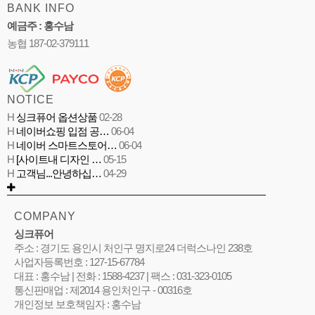
BANK INFO
예금주 : 홍수남
농협 187-02-379111
NOTICE
H
싱크퓨어 옵션상품
02-28
H
네이버쇼핑 입점 공…
06-04
H
네이버 스마트스토어…
06-04
H
[사이트내 디자인 …
05-15
H
고객님...안녕하십…
04-29
COMPANY
싱크퓨어
주소 : 경기도 용인시 처인구 명지로24 더럭스나인 238호
사업자등록번호 : 127-15-67784
대표 : 홍수남 | 전화 : 1588-4237 | 팩스 : 031-323-0105
통신판매업 : 제2014 용인처인구 - 00316호
개인정보 보호책임자 : 홍수남