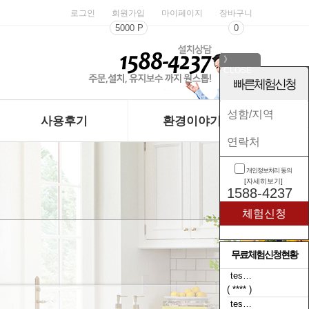
로그인
회원가입
마이페이지
장바구니
5000 P
0
》
CLOSE
《
빠른체험신청
사용후기
환경이야기
개인정보처리 동의
[자세히보기]
1588-4237
무료체험신청현황
tes…
( **** )
tes…