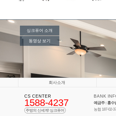
싱크퓨어 소개
동영상 보기
회사소개
CS CENTER
BANK INF
1588-4237
예금주 : 홍수
농협 187-02-3
주방의 신세계! 싱크퓨어