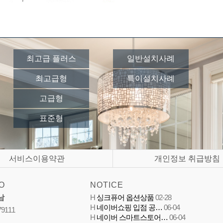
최고급 플러스
일반설치사례
최고급형
특이설치사례
고급형
표준형
서비스이용약관
개인정보 취급방침
O
NOTICE
남
H
싱크퓨어 옵션상품
02-28
H
네이버쇼핑 입점 공…
06-04
79111
H
네이버 스마트스토어…
06-04