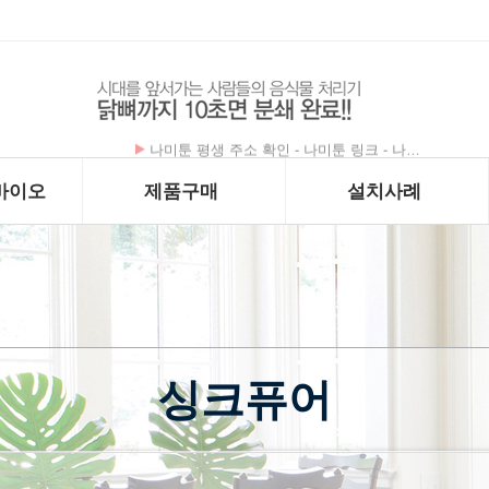
나미툰 평생 주소 확인 - 나미툰 링크 - 나…
바이오
제품구매
설치사례
싱크퓨어