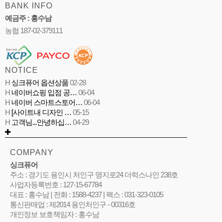
BANK INFO
예금주 : 홍수남
농협 187-02-379111
NOTICE
H
싱크퓨어 옵션상품
02-28
H
네이버쇼핑 입점 공…
06-04
H
네이버 스마트스토어…
06-04
H
[사이트내 디자인 …
05-15
H
고객님...안녕하십…
04-29
COMPANY
싱크퓨어
주소 : 경기도 용인시 처인구 명지로24 더럭스나인 238호
사업자등록번호 : 127-15-67784
대표 : 홍수남 | 전화 : 1588-4237 | 팩스 : 031-323-0105
통신판매업 : 제2014 용인처인구 - 00316호
개인정보 보호책임자 : 홍수남