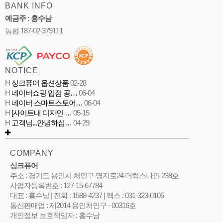
BANK INFO
예금주 : 홍수남
농협 187-02-379111
NOTICE
H
싱크퓨어 옵션상품
02-28
H
네이버쇼핑 입점 공…
06-04
H
네이버 스마트스토어…
06-04
H
[사이트내 디자인 …
05-15
H
고객님...안녕하십…
04-29
COMPANY
싱크퓨어
주소 : 경기도 용인시 처인구 명지로24 더럭스나인 238호
사업자등록번호 : 127-15-67784
대표 : 홍수남 | 전화 : 1588-4237 | 팩스 : 031-323-0105
통신판매업 : 제2014 용인처인구 - 00316호
개인정보 보호책임자 : 홍수남