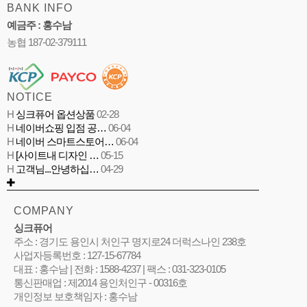
BANK INFO
예금주 : 홍수남
농협 187-02-379111
NOTICE
H
싱크퓨어 옵션상품
02-28
H
네이버쇼핑 입점 공…
06-04
H
네이버 스마트스토어…
06-04
H
[사이트내 디자인 …
05-15
H
고객님...안녕하십…
04-29
COMPANY
싱크퓨어
주소 : 경기도 용인시 처인구 명지로24 더럭스나인 238호
사업자등록번호 : 127-15-67784
대표 : 홍수남 | 전화 : 1588-4237 | 팩스 : 031-323-0105
통신판매업 : 제2014 용인처인구 - 00316호
개인정보 보호책임자 : 홍수남