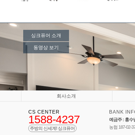
싱크퓨어 소개
동영상 보기
회사소개
CS CENTER
BANK INF
1588-4237
예금주 : 홍수
농협 187-02-3
주방의 신세계! 싱크퓨어