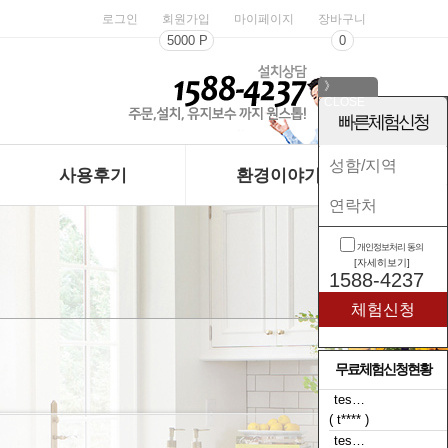
로그인
회원가입
마이페이지
장바구니
5000 P
0
》
CLOSE
《
빠른체험신청
사용후기
환경이야기
개인정보처리 동의
[자세히보기]
1588-4237
무료체험신청현황
tes…
( t**** )
tes…