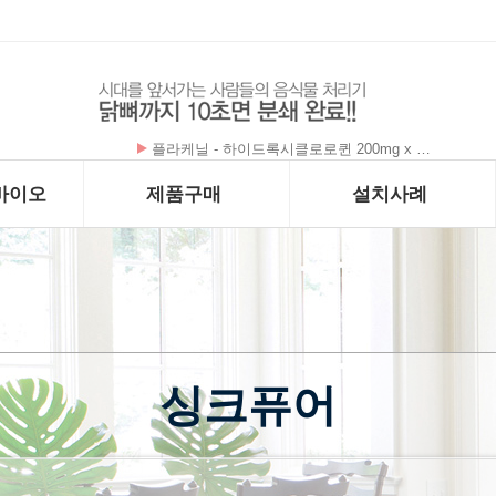
플라케닐 - 하이드록시클로로퀸 200mg x …
바이오
제품구매
설치사례
싱크퓨어