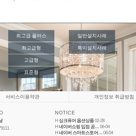
최고급 플러스
일반설치사례
최고급형
특이설치사례
고급형
표준형
서비스이용약관
개인정보 취급방침
O
NOTICE
남
H
싱크퓨어 옵션상품
02-28
H
네이버쇼핑 입점 공…
06-04
79111
H
네이버 스마트스토어…
06-04